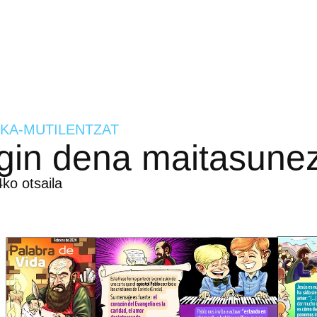
KA-MUTILENTZAT
gin dena maitasune
ko otsaila