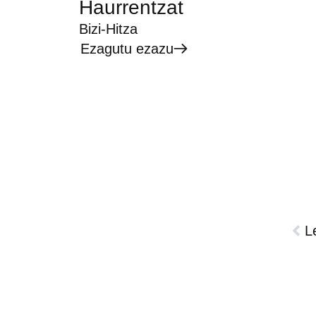
Haurrentzat
Bizi-Hitza
Ezagutu ezazu
L