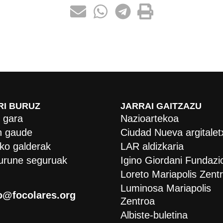
RI BURUZ
JARRAI GAITZAZU
 gara
Nazioartekoa
 gaude
Ciudad Nueva argitalet
ko galderak
LAR aldizkaria
urune seguruak
Igino Giordani Fundazi
Loreto Mariapolis Zent
Luminosa Mariapolis
o@focolares.org
Zentroa
Albiste-buletina