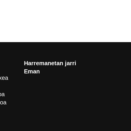
Harremanetan jarri
Eman
xea
oa
roa