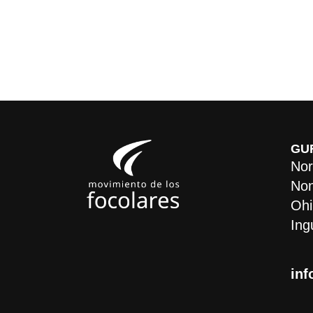
GU
Nor
Non
Ohi
Ing
inf