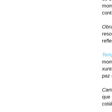
mome
cont
Obra
reso
refl
Temp
mome
xunt
paz 
Camp
que 
coti