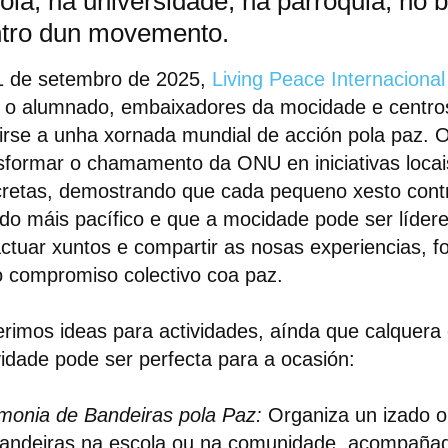
ola, na universidade, na parroquia, no b
tro dun movemento.
1 de setembro de 2025,
Living Peace Internacional
 o alumnado, embaixadores da mocidade e centro
irse a unha xornada mundial de acción pola paz. O
sformar o chamamento da ONU en iniciativas locai
retas, demostrando que cada pequeno xesto cont
o máis pacífico e que a mocidade pode ser líder
ctuar xuntos e compartir as nosas experiencias, f
 compromiso colectivo coa paz.
rimos ideas para actividades
, aínda que calquera
vidade pode ser perfecta para a ocasión:
monia de Bandeiras pola Paz:
Organiza un izado o
andeiras na escola ou na comunidade, acompaña