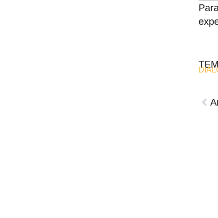
Para
expe
TE
DIÁ
A