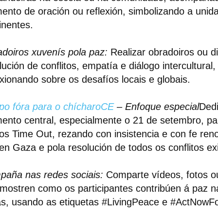
nto de oración ou reflexión, simbolizando a unid
inentes.
doiros xuvenís pola paz:
Realizar obradoiros ou d
lución de conflitos, empatía e diálogo intercultural,
exionando sobre os desafíos locais e globais.
o fóra para o chícharo
CE
– Enfoque especial
Ded
nto central, especialmente o 21 de setembro, pa
os Time Out, rezando con insistencia e con fe ren
en Gaza e pola resolución de todos os conflitos ex
aña nas redes sociais:
Comparte vídeos, fotos 
mostren como os participantes contribúen á paz n
ás, usando as etiquetas #LivingPeace e #ActNowF