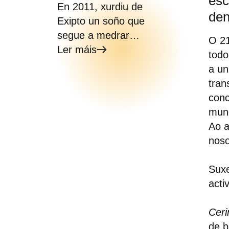
esc
En 2011, xurdiu de
den
Exipto un soño que
segue a medrar…
O 2
Ler máis
todo
a un
tran
conc
mund
Ao a
noso
Suxe
acti
Ceri
de b