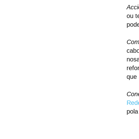
Acci
ou t
pode
Comp
cabo
nosa
refo
que 
Cone
Rede
pola