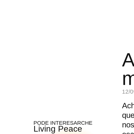
A
m
12/0
Ach
que
PODE INTERESARCHE
nos
Living Peace