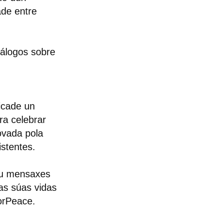
ade entre
iálogos sobre
icade un
ra celebrar
ovada pola
istentes.
ou mensaxes
as súas vidas
orPeace.