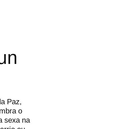
 un
da Paz,
lembra o
a sexa na