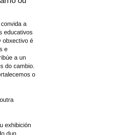
arrio ou
convida a
s educativos
 obxectivo é
s e
ribúe a un
es do cambio.
ortalecemos o
 outra
u exhibición
do dun