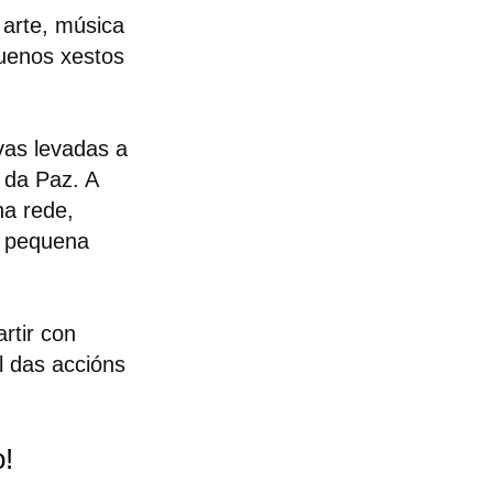
arte, música
uenos xestos
vas levadas a
 da Paz. A
ha rede,
r pequena
rtir con
l das accións
o!