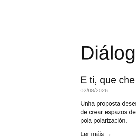
Diálog
E ti, que ch
02/08/2026
Unha proposta deseñ
de crear espazos de
pola polarización.
Ler máis →