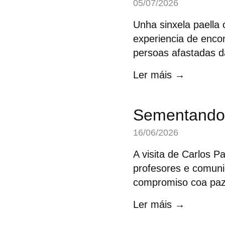
05/07/2026
Unha sinxela paella
experiencia de encon
persoas afastadas da
Ler máis →
Sementando
16/06/2026
A visita de Carlos P
profesores e comuni
compromiso coa paz
Ler máis →