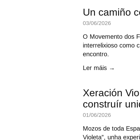
Un camiño c
03/06/2026
O Movemento dos Fo
interrelixioso como 
encontro.
Ler máis →
Xeración Vi
construír un
01/06/2026
Mozos de toda Españ
Violeta”, unha expe