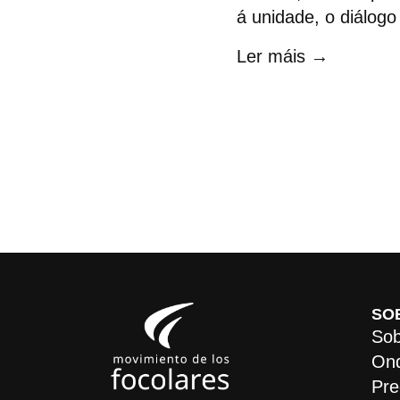
á unidade, o diálogo 
Ler máis →
SO
Sob
On
Pre