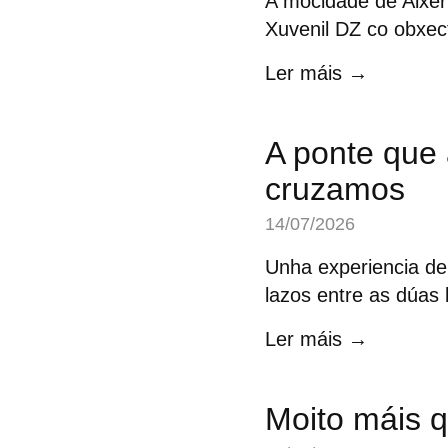
A mocidade de Alxer
Xuvenil DZ co obxect
Ler máis →
A ponte que 
cruzamos
14/07/2026
Unha experiencia de 
lazos entre as dúas 
Ler máis →
Moito máis q