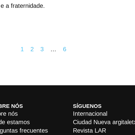
e a fraternidade.
1
2
3
…
6
BRE NÓS
SÍGUENOS
re nós
Internacional
de estamos
Ciudad Nueva argitalet
guntas frecuentes
Revista LAR