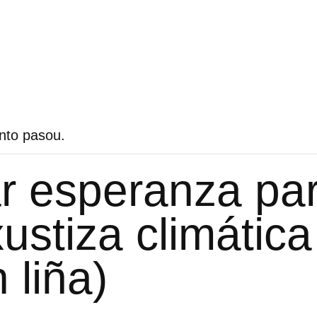
nto pasou.
r esperanza pa
xustiza climática
 liña)