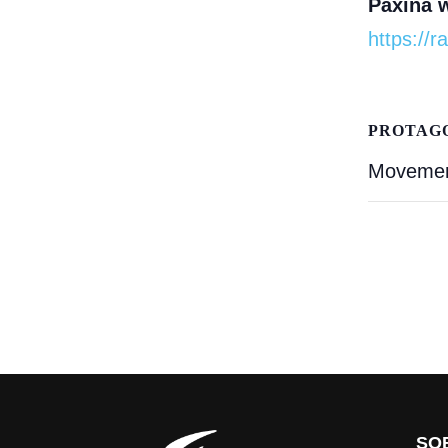
Páxina 
https://
PROTAG
Movement
SO