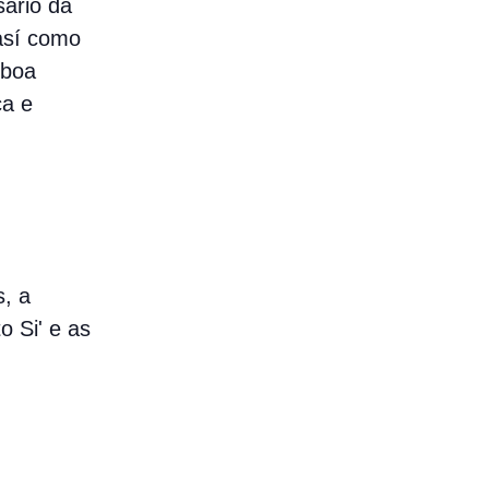
ario da
 así como
 boa
ca e
, a
o Si' e as