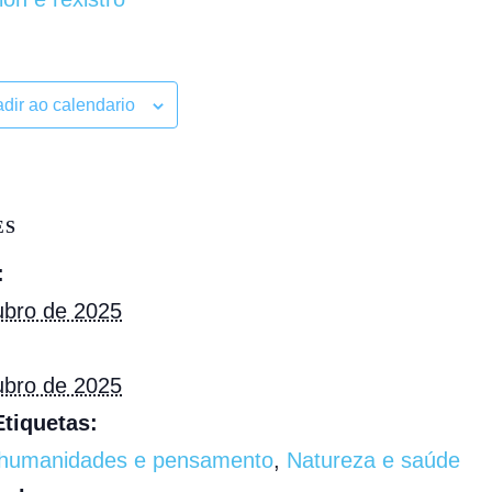
dir ao calendario
ES
:
ubro de 2025
ubro de 2025
tiquetas:
 humanidades e pensamento
,
Natureza e saúde