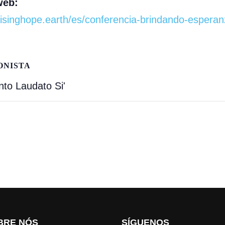
web:
raisinghope.earth/es/conferencia-brindando-esperan
ONISTA
o Laudato Si'
BRE NÓS
SÍGUENOS