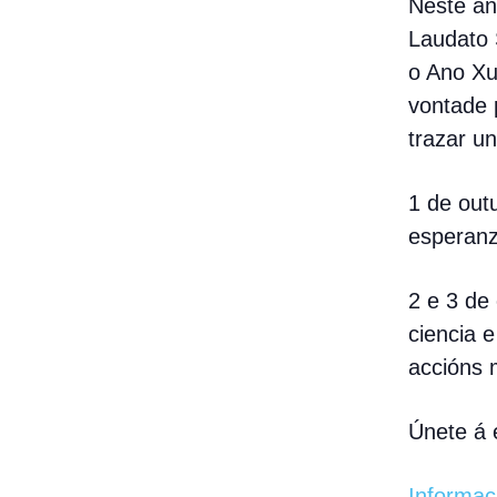
Neste an
Laudato 
o Ano Xu
vontade 
trazar u
1 de out
esperanz
2 e 3 de
ciencia e
accións 
Únete á 
Informaci