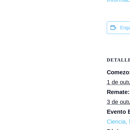
Enga
DETALL
Comezo
1 de out
Remate:
3 de out
Evento E
Ciencia,