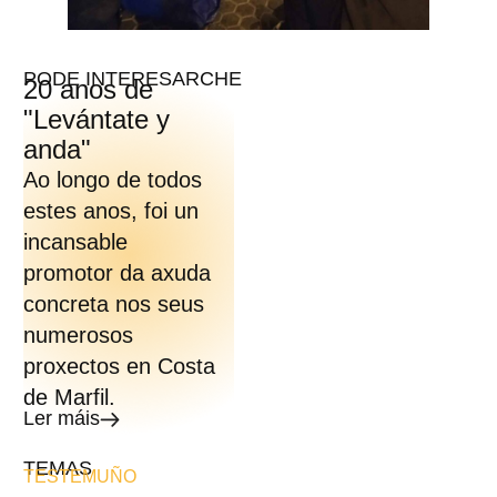
PODE INTERESARCHE
20 anos de
"Levántate y
anda"
Ao longo de todos
estes anos, foi un
incansable
promotor da axuda
concreta nos seus
numerosos
proxectos en Costa
de Marfil.
Ler máis
TEMAS
TESTEMUÑO