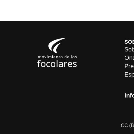
SO
Sob
On
Pre
Esp
inf
CC (B