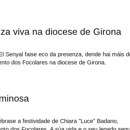
za viva na diocese de Girona
El Senyal faise eco da presenza, dende hai máis d
to dos Focolares na diocese de Girona.
uminosa
ébrase a festividade de Chiara "Luce" Badano,
o dos Focolares. A súa vida e o seu legado seg