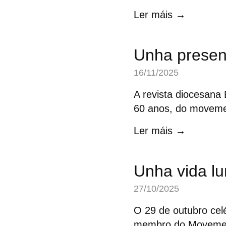
Ler máis →
Unha presen
16/11/2025
A revista diocesana 
60 anos, do movemen
Ler máis →
Unha vida l
27/10/2025
O 29 de outubro cel
membro do Movement