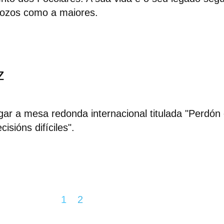
mozos como a maiores.
z
gar a mesa redonda internacional titulada "Perdón
isións difíciles".
1
2