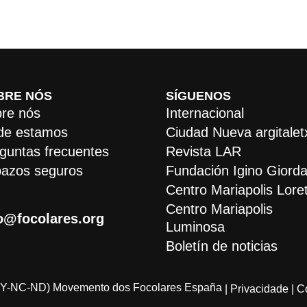
BRE NÓS
SÍGUENOS
re nós
Internacional
de estamos
Ciudad Nueva argitalet
guntas frecuentes
Revista LAR
azos seguros
Fundación Igino Giorda
Centro Mariapolis Lore
Centro Mariapolis
o@focolares.org
Luminosa
Boletín de noticias
Y-NC-ND) Movemento dos Focolares España
| Privacidade
| C