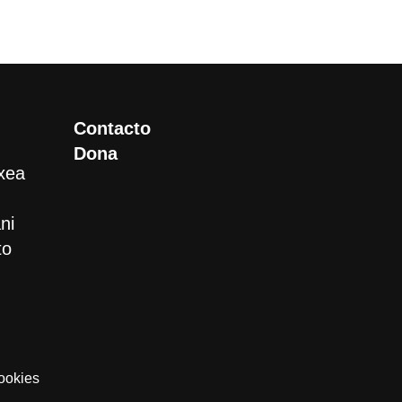
Contacto
Dona
xea
ni
to
ookies