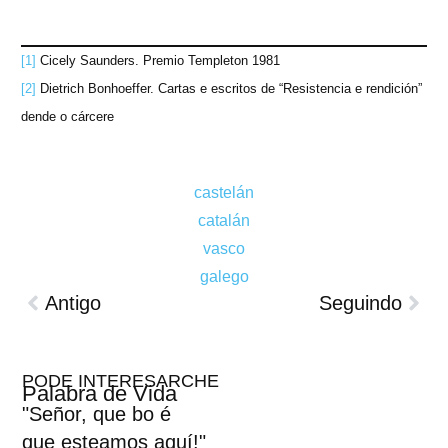
[1]
Cicely Saunders. Premio Templeton 1981
[2]
Dietrich Bonhoeffer. Cartas e escritos de “Resistencia e rendición”
dende o cárcere
castelán
catalán
vasco
galego
Antigo
Seguindo
PODE INTERESARCHE
Palabra de Vida
"Señor, que bo é
que esteamos aquí!"