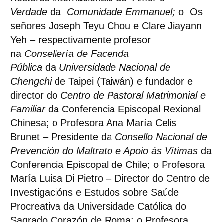
Verdade
da
Comunidade Emmanuel;
o
Os
señores Joseph Teyu Chou e Clare Jiayann
Yeh
– respectivamente profesor
na
Consellería de Facenda
Pública
da
Universidade Nacional de
Chengchi
de Taipei (Taiwán) e fundador e
director do
Centro de Pastoral Matrimonial e
Familiar
da Conferencia Episcopal Rexional
Chinesa; o
Profesora Ana María Celis
Brunet
– Presidente da
Consello Nacional de
Prevención do Maltrato e Apoio ás Vítimas
da
Conferencia Episcopal de Chile; o
Profesora
María Luisa Di Pietro
– Director do Centro de
Investigacións e Estudos sobre Saúde
Procreativa da Universidade Católica do
Sagrado Corazón de Roma; o
Profesora