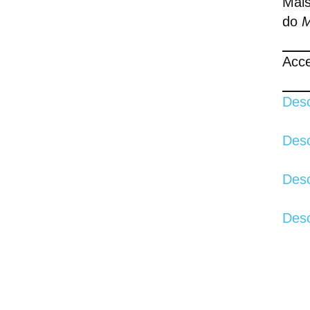
Máis
do
M
Acc
Desc
Desc
Desc
Desc