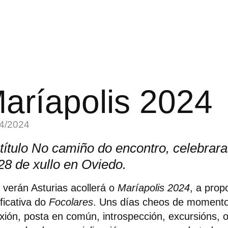
aríapolis 2024
4/2024
título No camiño do encontro, celebrar
28 de xullo en Oviedo.
 verán Asturias acollerá o
Maríapolis 2024
, a prop
ificativa do
Focolares
. Uns días cheos de moment
exión, posta en común, introspección, excursións, 