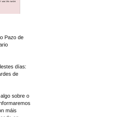
 o Pazo de
ario
estes días:
ardes de
algo sobre o
Informaremos
on máis