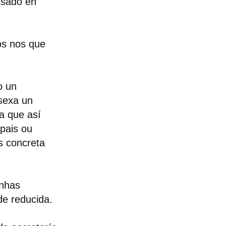
esado en
os nos que
o un
sexa un
a que así
pais ou
is concreta
unhas
de reducida.