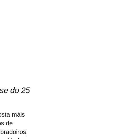
ase do 25
osta máis
os de
obradoiros,