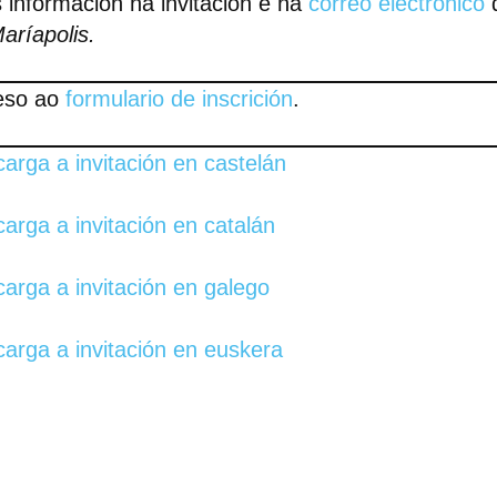
 información na invitación e na
correo electrónico
d
aríapolis.
eso ao
formulario de inscrición
.
arga a invitación en castelán
arga a invitación en catalán
arga a invitación en galego
arga a invitación en euskera