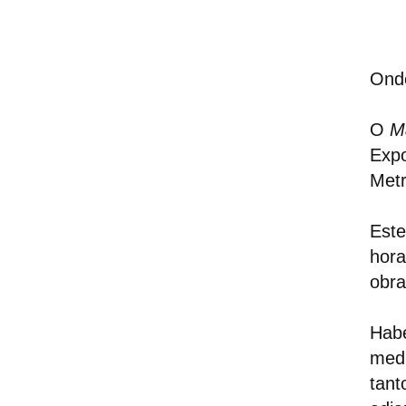
Ond
O
M
Expo
Metr
Este
hora
obra
Habe
medi
tant