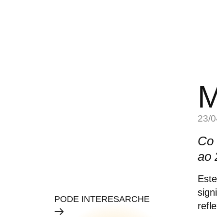
M
23/0
Co 
ao 
Este
sign
PODE INTERESARCHE
refl