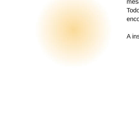
mesa
Todo
enco
A in