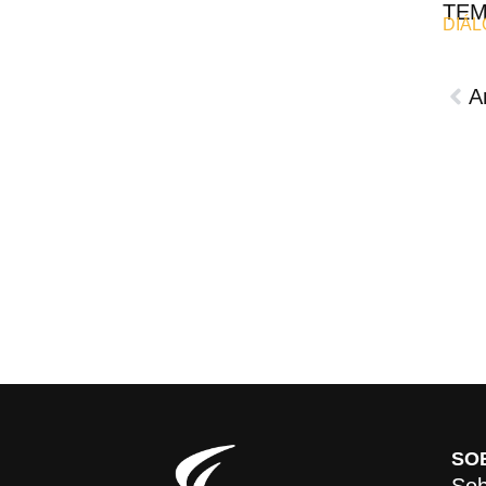
TE
DIÁ
A
SO