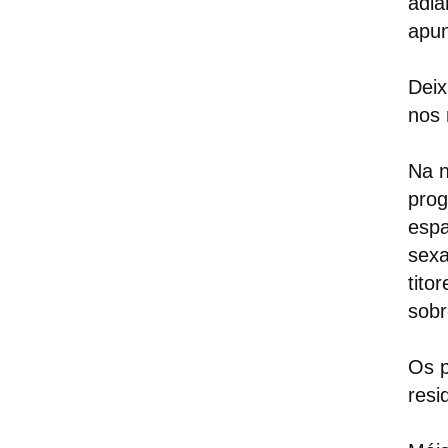
adia
apun
Dei
nos
Na n
prog
espa
sexa
tito
sobr
Os p
resi