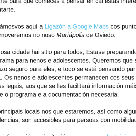
nte para que comeces a pensar en cal estás inter
tarte.
xámosvos aquí a
Ligazón a Google Maps
cos punt
 moveremos no noso
Maríápolis
de Oviedo.
osa cidade hai sitio para todos,
Estase preparand
rama para nenos e adolescentes.
Queremos que 
zo seguro para eles, e todo se está pensando par
. Os nenos e adolescentes permanecen cos seus 
res legais, aos que se lles facilitará información má
e o programa e a documentación necesaria.
rincipais locais nos que estaremos, así como alg
dencias, son accesibles para persoas con mobilida