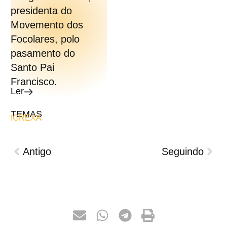
presidenta do
Movemento dos
Focolares, polo
pasamento do
Santo Pai
Francisco.
Ler
TEMAS
IGREXA
Antigo
Seguindo