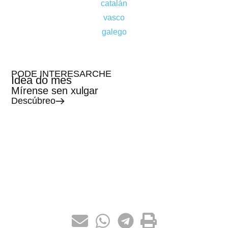
catalán
vasco
galego
PODE INTERESARCHE
Idea do mes
Mírense sen xulgar
Descúbreo