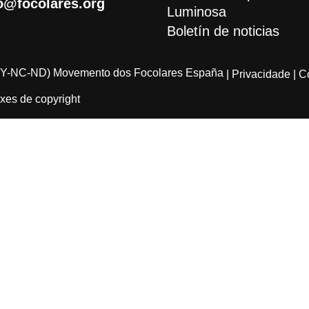
o@focolares.org
Luminosa
Boletín de noticias
Y-NC-ND) Movemento dos Focolares España
| Privacidade
| C
xes de copyright