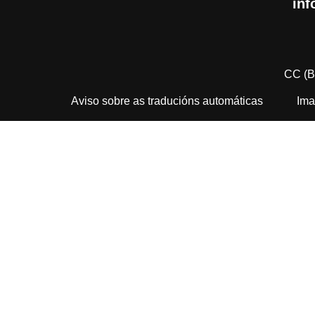
inf
CC (B
Aviso sobre as traducións automáticas
Ima