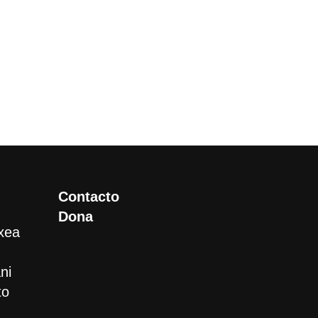
Contacto
Dona
xea
ni
to