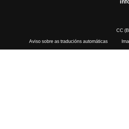
inf
CC (B
Aviso sobre as traducións automáticas
Ima