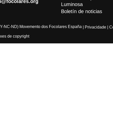
o@focolares.org
Luminosa
Boletín de noticias
Y-NC-ND) Movemento dos Focolares España
| Privacidade
| C
xes de copyright