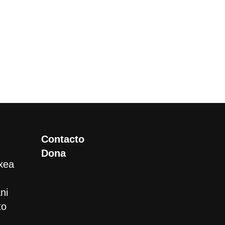
Contacto
Dona
xea
ni
to