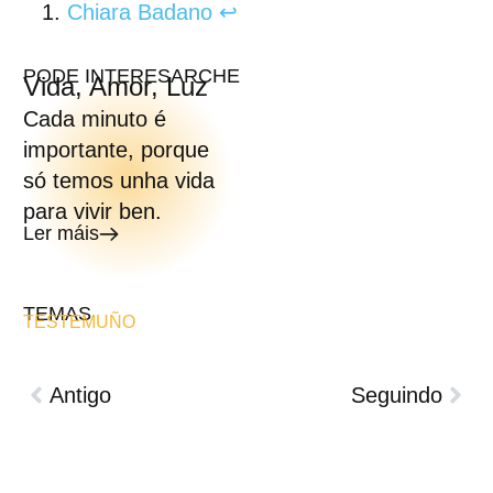
Chiara Badano
↩︎
PODE INTERESARCHE
Vida, Amor, Luz
Cada minuto é
importante, porque
só temos unha vida
para vivir ben.
Ler máis
TEMAS
TESTEMUÑO
Antigo
Seguindo