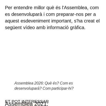
Per entendre millor què és l'Assemblea, com
es desenvoluparà i com preparar-nos per a
aquest esdeveniment important, s'ha creat el
següent vídeo amb informació gràfica.
Assemblea 2026: Què és? Com es
desenvoluparà? Com participar-hi?
ET POT INTERESSAR
Assemblea 2021: