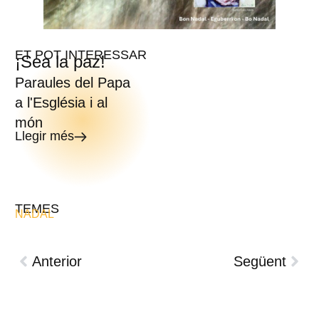
ET POT INTERESSAR
¡Sea la paz!
Paraules del Papa
a l'Església i al
món
Llegir més
TEMES
NADAL
Anterior
Següent