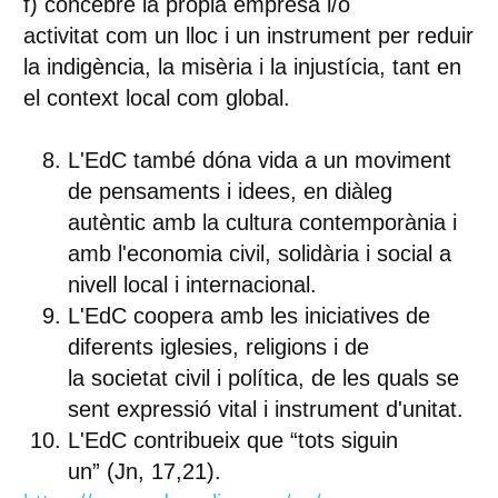
f)
concebre la pròpia empresa
i/o
activitat
com un lloc i un instrument per reduir
la indigència
, la misèria i la injustícia, tant en
el context local com global.
L'EdC també dóna vida a un moviment
de pensaments i idees, en diàleg
autèntic amb la cultura contemporània i
amb l'economia civil, solidària i social a
nivell local i internacional.
L'EdC coopera
amb les iniciatives de
diferents i
glesies
,
religions
i de
la
societat civil i política
, de les quals se
sent expressió vital i instrument d'unitat.
L'EdC contribueix que “tots siguin
un”
(Jn, 17,21).