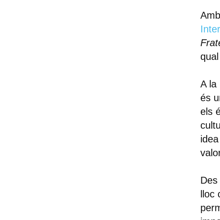
Amb 
Inte
Frat
qual
A la
és u
els 
cult
idea
valo
Des 
lloc
perm