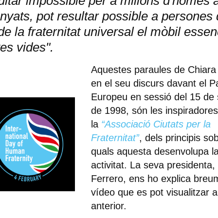
ultar impossible per a milions d'homes aï
unyats, pot resultar possible a persones
 de la fraternitat universal el mòbil essen
es vides".
Aquestes paraules de
Chiara
en el seu discurs davant el
P
Europeu
en sessió del 15 de
de 1998, són les inspiradores
la
“Associació Ciutats per la
Fraternitat”
, dels principis so
quals aquesta desenvolupa l
activitat. La seva presidenta,
Ferrero,
ens ho explica breum
vídeo que es pot visualitzar a 
anterior.