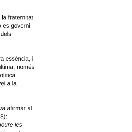
a fraternitat
o es governi
 dels
eva essència
, i
 última; només
olítica
ei a la
 va afirmar al
8):
moure les