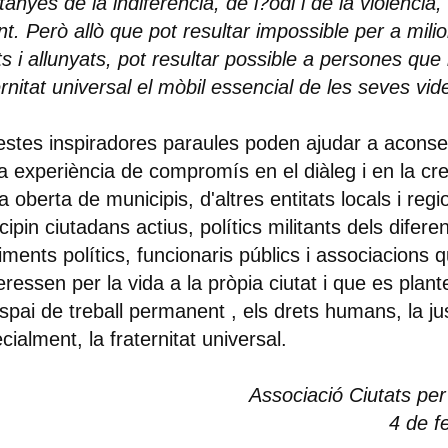
anyes de la indiferència, de l?odi i de la violència,
nt. Però allò que pot resultar impossible per a mil
ats i allunyats, pot resultar possible a persones que
ernitat universal el mòbil essencial de les seves vid
stes inspiradores paraules poden ajudar a aconseg
a experiència de compromís en el diàleg i en la cr
a oberta de municipis, d'altres entitats locals i reg
icipin ciutadans actius, polítics militants dels diferen
ments polítics, funcionaris públics i associacions 
teressen per la vida a la pròpia ciutat i que es plan
spai de treball permanent , els drets humans, la just
cialment, la fraternitat universal.
Associació Ciutats per 
4 de f