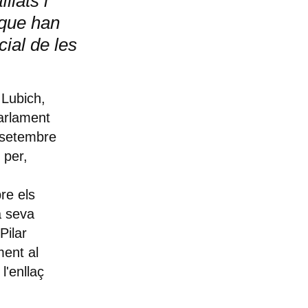
llats i
 que han
cial de les
 Lubich
,
arlament
 setembre
 per,
bre els
a seva
Pilar
ent al
l'enllaç