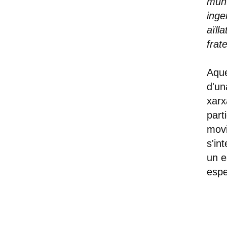
munt
inge
aïll
frat
Aque
d'un
xarx
part
movi
s'in
un e
espe