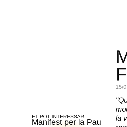
M
F
15/0
"Qu
mou
ET POT INTERESSAR
la 
Manifest per la Pau