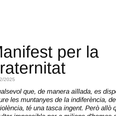
anifest per la
raternitat
2/2025
alsevol que, de manera aïllada, es disp
re les muntanyes de la indiferència, de l
violència, té una tasca ingent. Però allò 