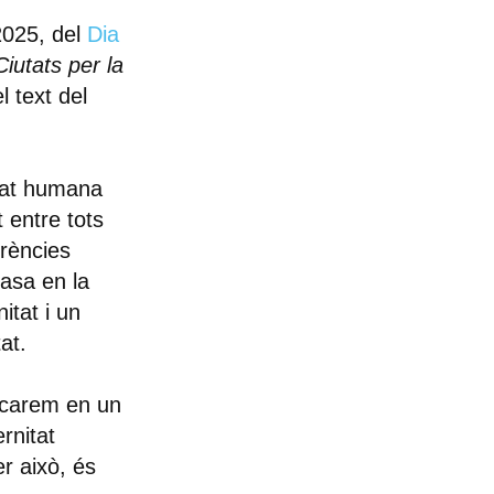
2025
, del
Dia
iutats per la
el text del
itat humana
t entre tots
rències
basa en la
itat i un
at.
icarem en un
ernitat
er això, és