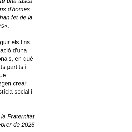
 té una tasca
ions d'homes
 han fet de la
es»
.
uir els fins
eació d'una
ionals, en què
ts partits i
que
tegen crear
ícia social i
la Fraternitat
ebrer de 2025