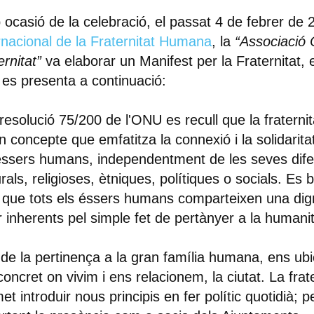
ocasió de la celebració, el passat
4 de febrer de 
rnacional de la Fraternitat Humana
, la
“Associació C
ernitat”
va elaborar un
Manifest per la Fraternitat,
 es presenta a continuació:
 resolució 75/200 de l'ONU es recull que la fratern
n concepte que emfatitza la connexió i la solidarita
éssers humans, independentment de les seves dife
urals, religioses, ètniques, polítiques o socials. Es 
 que tots els éssers humans comparteixen una dign
r inherents pel simple fet de pertànyer a la humanit
de la pertinença a la gran família humana, ens ub
 concret on vivim i ens relacionem, la ciutat. La frat
et introduir nous principis en fer polític quotidià; p