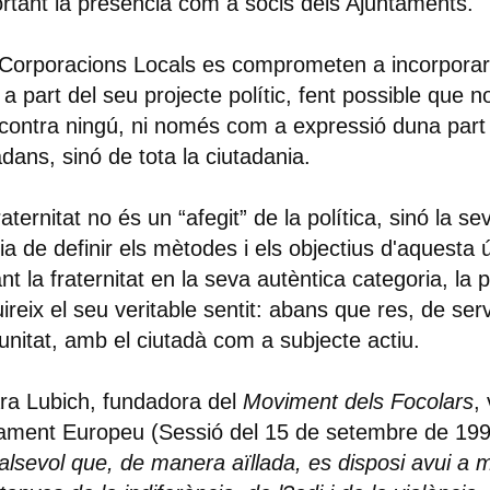
rtant la presència com a socis dels Ajuntaments.
Corporacions Locals es comprometen a incorporar l
a part del seu projecte polític, fent possible que n
contra ningú, ni només com a expressió duna part
adans, sinó de tota la ciutadania.
raternitat no és un “afegit” de la política, sinó la s
ia de definir els mètodes i els objectius d'aquesta
ant la fraternitat en la seva autèntica categoria, la p
ireix el seu veritable sentit: abans que res, de serv
nitat, amb el ciutadà com a subjecte actiu.
ra Lubich, fundadora del
Moviment dels Focolars
,
ament Europeu (Sessió del 15 de setembre de 199
lsevol que, de manera aïllada, es disposi avui a 