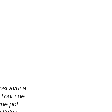
osi avui a
'odi i de
que pot