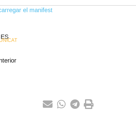
arregar el manifest
MES
UNICAT
nterior