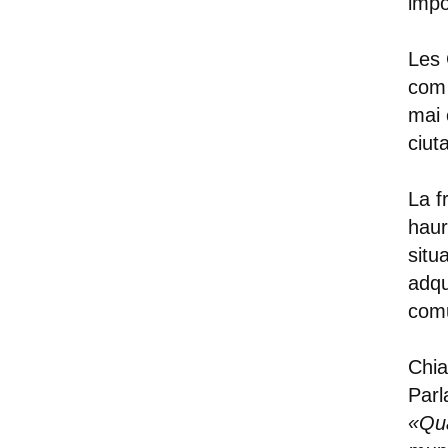
impo
Les 
com 
mai 
ciut
La f
haur
situ
adqu
comu
Chia
Parl
«Qua