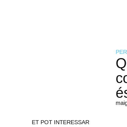
PER
Q
c
é
mai
ET POT INTERESSAR