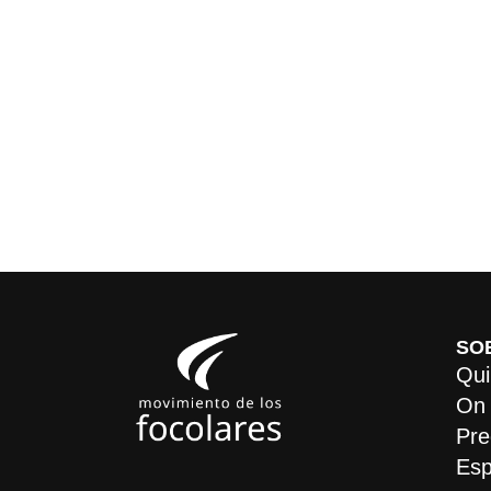
SO
Qui
On
Pre
Esp