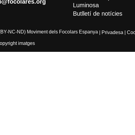
o@focolares.org
Luminosa
Butlletí de notícies
(BY-NC-ND) Moviment dels Focolars Espanya
| Privadesa
| Co
opyright imatges