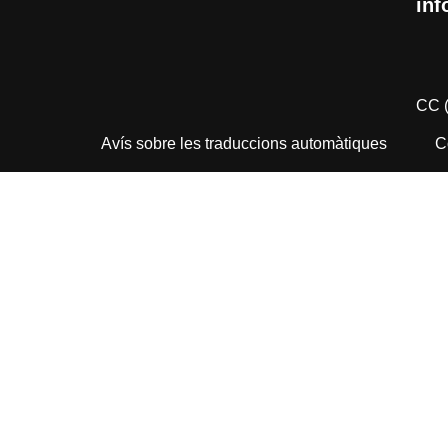
inf
CC 
Avís sobre les traduccions automàtiques
C