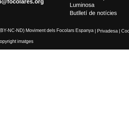
o@focolares.org
Luminosa
Butlletí de notícies
(BY-NC-ND) Moviment dels Focolars Espanya
| Privadesa
| Co
opyright imatges