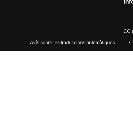
inf
CC 
Avís sobre les traduccions automàtiques
C