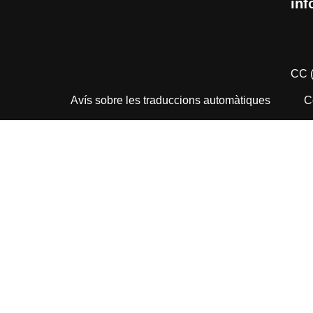
inf
CC 
Avís sobre les traduccions automàtiques
C