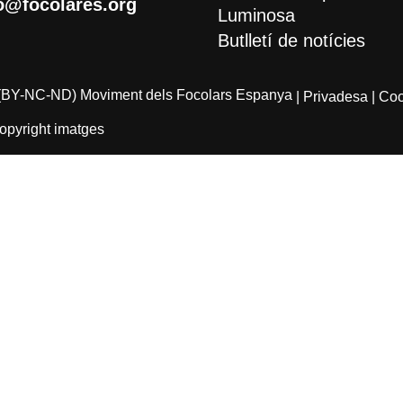
o@focolares.org
Luminosa
Butlletí de notícies
(BY-NC-ND) Moviment dels Focolars Espanya
| Privadesa
| Co
opyright imatges