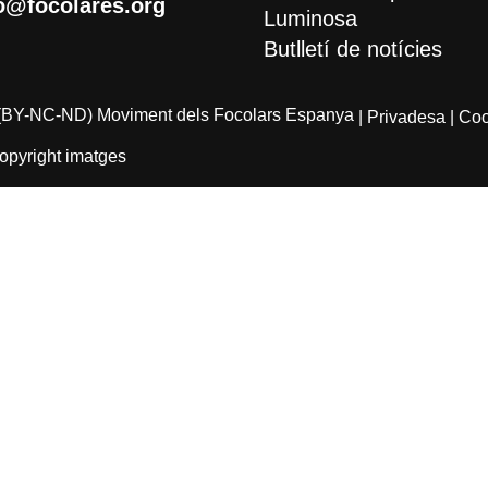
o@focolares.org
Luminosa
Butlletí de notícies
(BY-NC-ND) Moviment dels Focolars Espanya
| Privadesa
| Co
opyright imatges