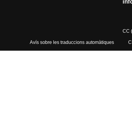
inf
CC 
Avís sobre les traduccions automàtiques
C