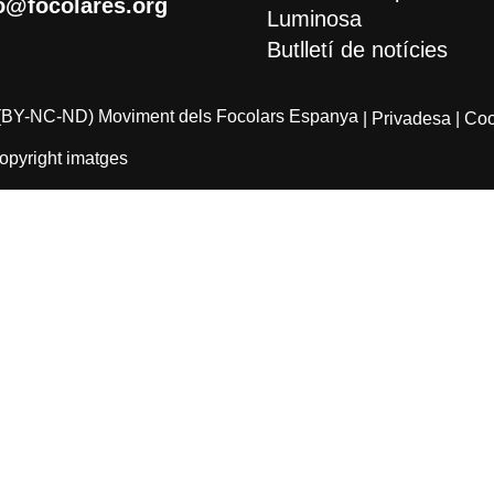
o@focolares.org
Luminosa
Butlletí de notícies
(BY-NC-ND) Moviment dels Focolars Espanya
| Privadesa
| Co
opyright imatges