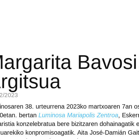
argarita Bavosi
rgitsua
2/2023
nosaren 38. urteurrena 2023ko martxoaren 7an o
0etan. bertan
Luminosa Mariapolis Zentroa
, Eske
ristia konzelebratua bere bizitzaren dohainagatik e
uarekiko konpromisoagatik. Aita José-Damián Ga