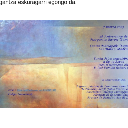
igantza eskuragarri egongo da.