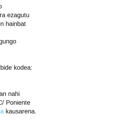
o
era ezagutu
en hainbat
a
egungo
rbide kodea:
an nahi
C/ Poniente
oa
kausarena.