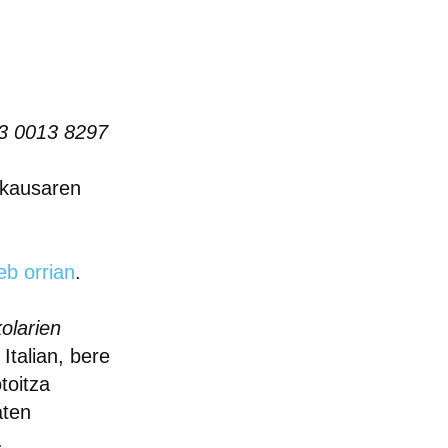
3 0013 8297
 kausaren
eb orrian
.
olarien
 Italian, bere
toitza
aten
.