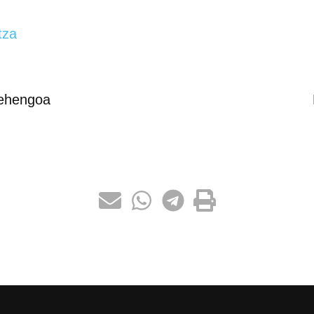
tza
ehengoa