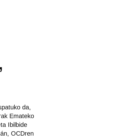
,
spatuko da,
rrak Emateko
ta Ibilbide
itán, OCDren