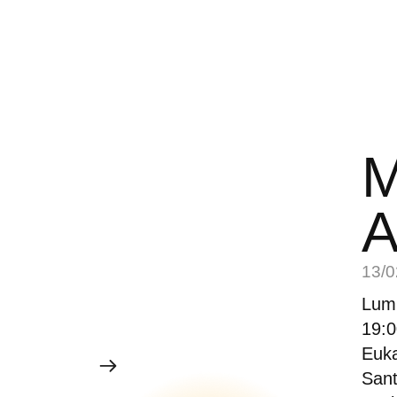
M
A
13/0
Lumi
19:0
Euka
Sant