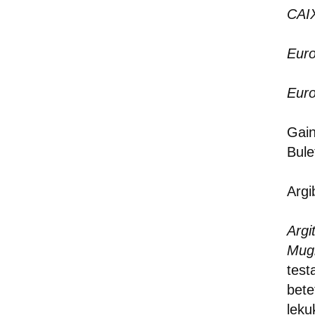
CAI
Eur
Eur
Gain
Bule
Argi
Argi
Mug
test
bete
leku