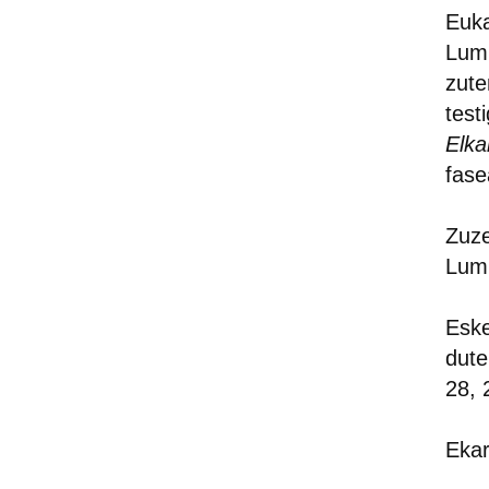
Euka
Lumi
zute
test
Elka
fase
Zuze
Lum
Eske
dute
28, 
Eka