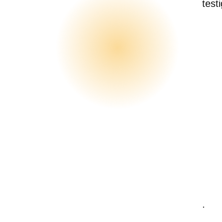
test
.