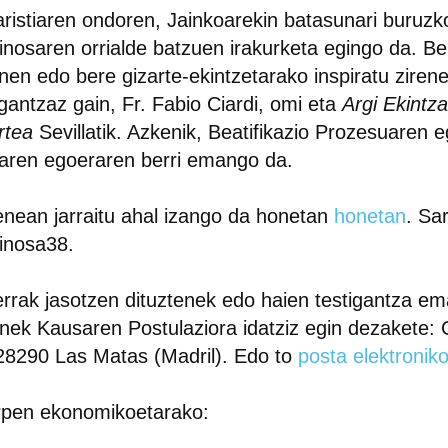
ristiaren ondoren, Jainkoarekin batasunari buruzk
nosaren orrialde batzuen irakurketa egingo da. B
nen edo bere gizarte-ekintzetarako inspiratu ziren
igantzaz gain, Fr.
Fabio Ciardi
, omi eta
Argi Ekintz
rtea
Sevillatik. Azkenik, Beatifikazio Prozesuaren 
aren egoeraren berri emango da.
nean jarraitu ahal izango da honetan
honetan
. Sa
inosa38.
rrak jasotzen dituztenek edo haien testigantza em
nek Kausaren Postulaziora idatziz egin dezakete: 
28290 Las Matas (Madril). Edo to
posta elektronik
rpen ekonomikoetarako: