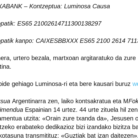
XABANK – Kontzeptua: Luminosa Causa
opatik: ES65 21002614711300138297
opatik kanpo: CAIXESBBXXX ES65 2100 2614 711
era, urtero bezala, martxoan argitaratuko da zure
tina.
bide gehiago Luminosa-ri eta bere kausari buruz
w
tsua
Argentinarra zen, laiko kontsakratua eta M
Fok
imendua
Espainian 14 urtez. 44 urte zituela hil zen
amentua utzita: «Orain zure txanda da», Jesusen o
tzeko erabateko dedikazioz bizi izandako bizitza b
kotasuna transmitituz: «Guztiak bat izan daitezen»