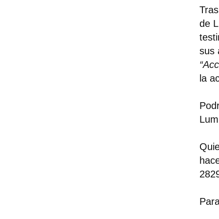
Tras
de L
test
sus 
“Acc
la a
Podr
Lum
Quie
hace
2829
Para