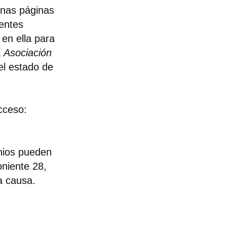
unas páginas
entes
 en ella para
a
Asociación
 el estado de
cceso:
onios pueden
oniente 28,
a causa.