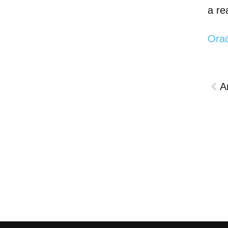
a re
Ora
A