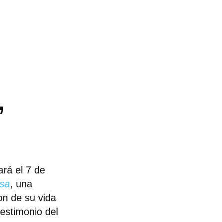
,
ará el 7 de
osa
, una
on de su vida
testimonio del