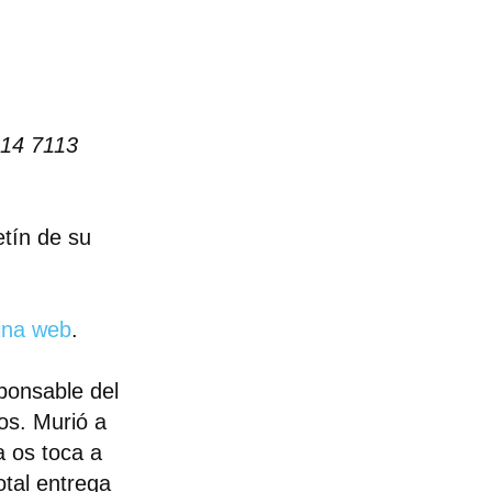
14 7113
tín de su
ina web
.
ponsable del
os. Murió a
a os toca a
otal entrega