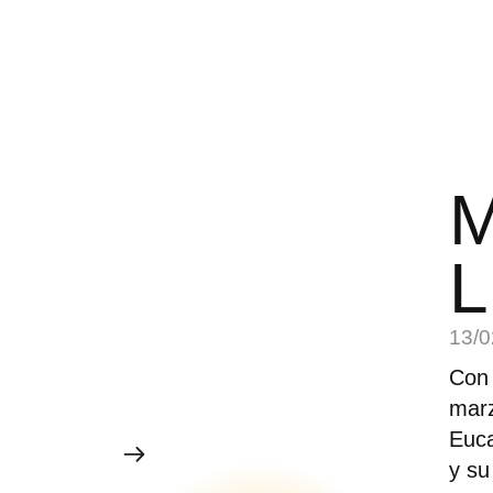
M
L
13/0
Con 
marz
Euca
y su