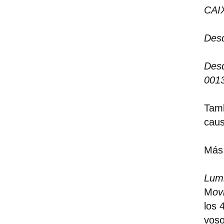
CAI
Des
Des
001
Tamb
caus
Más 
Lum
M
ov
los 
voso