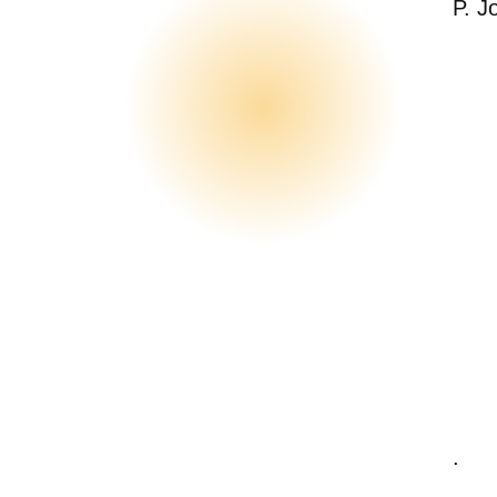
P. J
.