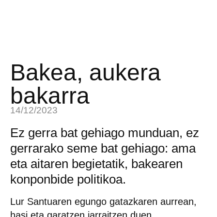
Bakea, aukera
bakarra
14/12/2023
Ez gerra bat gehiago munduan, ez
gerrarako seme bat gehiago: ama
eta aitaren begietatik, bakearen
konponbide politikoa.
Lur Santuaren egungo gatazkaren aurrean,
hasi eta garatzen jarraitzen duen