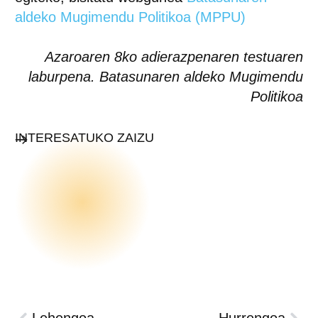
aldeko Mugimendu Politikoa (MPPU)
Azaroaren 8ko adierazpenaren testuaren
laburpena. Batasunaren aldeko Mugimendu
Politikoa
INTERESATUKO ZAIZU