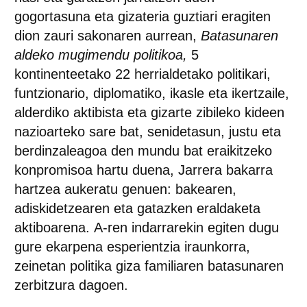
gogortasuna eta gizateria guztiari eragiten
dion zauri sakonaren aurrean,
Batasunaren
aldeko mugimendu politikoa,
5
kontinenteetako 22 herrialdetako politikari,
funtzionario, diplomatiko, ikasle eta ikertzaile,
alderdiko aktibista eta gizarte zibileko kideen
nazioarteko sare bat, senidetasun, justu eta
berdinzaleagoa den mundu bat eraikitzeko
konpromisoa hartu duena,
Jarrera bakarra
hartzea aukeratu genuen: bakearen,
adiskidetzearen eta gatazken eraldaketa
aktiboarena.
A-ren indarrarekin egiten dugu
gure ekarpena
esperientzia iraunkorra,
zeinetan politika giza familiaren batasunaren
zerbitzura dagoen.