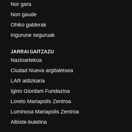
Nor gara
Non gaude
Ohiko galderak
Ingurune seguruak
JARRAI GAITZAZU
Nazioartekoa
Ciudad Nueva argitaletxea
LAR aldizkaria
Igino Giordani Fundazioa
Loreto Mariapolis Zentroa
Luminosa Mariapolis Zentroa
Albiste-buletina