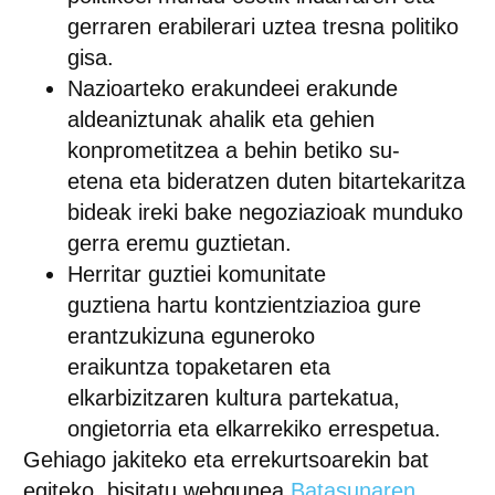
gerraren erabilerari uztea
tresna politiko
gisa.
Nazioarteko erakundeei
erakunde
aldeaniztunak ahalik eta gehien
konprometitzea a
behin betiko su-
etena
eta bideratzen duten bitartekaritza
bideak ireki
bake negoziazioak
munduko
gerra eremu guztietan.
Herritar guztiei
komunitate
guztiena
hartu
kontzientziazioa
gure
erantzukizuna
eguneroko
eraikuntza
topaketaren eta
elkarbizitzaren kultura partekatua,
ongietorria eta elkarrekiko errespetua.
Gehiago jakiteko eta errekurtsoarekin bat
egiteko, bisitatu webgunea
Batasunaren