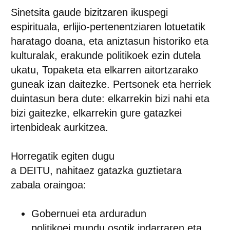
Sinetsita gaude
bizitzaren ikuspegi
espirituala,
erlijio-pertenentziaren lotuetatik
haratago doana,
eta aniztasun historiko eta
kulturalak,
erakunde politikoek ezin dutela
ukatu,
Topaketa eta elkarren aitortzarako
guneak izan daitezke.
Pertsonek eta herriek
duintasun bera dute:
elkarrekin bizi nahi eta
bizi gaitezke,
elkarrekin gure gatazkei
irtenbideak aurkitzea.
Horregatik egiten dugu
a
DEITU
,
nahitaez
gatazka guztietara
zabala
oraingoa:
Gobernuei eta arduradun
politikoei
mundu osotik
indarraren eta