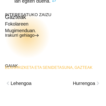
lan egiten duena.
↩︎
INTERESATUKO ZAIZU
Gazteak
Fokolareen
Mugimenduan.
Irakurri gehiago
GAIAK
ELKARRIZKETA ETA SENIDETASUNA
,
GAZTEAK
Lehengoa
Hurrengoa