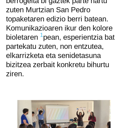
berrogeita bi gaztek parte hartu
zuten Murtzian San Pedro
topaketaren edizio berri batean.
Komunikazioaren ikur den kolore
1
bioletaren
pean, esperientzia bat
partekatu zuten, non entzutea,
elkarrizketa eta senidetasuna
bizitzea zerbait konkretu bihurtu
ziren.