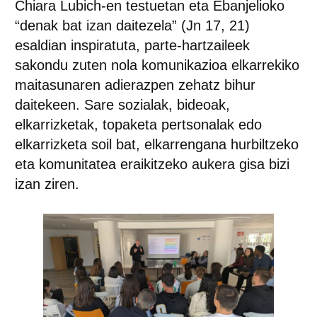
Chiara Lubich-en testuetan eta Ebanjelioko
“denak bat izan daitezela” (Jn 17, 21)
esaldian inspiratuta, parte-hartzaileek
sakondu zuten nola komunikazioa elkarrekiko
maitasunaren adierazpen zehatz bihur
daitekeen. Sare sozialak, bideoak,
elkarrizketak, topaketa pertsonalak edo
elkarrizketa soil bat, elkarrengana hurbiltzeko
eta komunitatea eraikitzeko aukera gisa bizi
izan ziren.