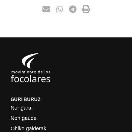
GURI BURUZ
Nor gara
Non gaude
Ohiko galderak