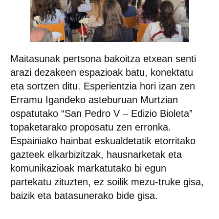
Maitasunak pertsona bakoitza etxean senti
arazi dezakeen espazioak batu, konektatu
eta sortzen ditu. Esperientzia hori izan zen
Erramu Igandeko asteburuan Murtzian
ospatutako “San Pedro V – Edizio Bioleta”
topaketarako proposatu zen erronka.
Espainiako hainbat eskualdetatik etorritako
gazteek elkarbizitzak, hausnarketak eta
komunikazioak markatutako bi egun
partekatu zituzten, ez soilik mezu-truke gisa,
baizik eta batasunerako bide gisa.