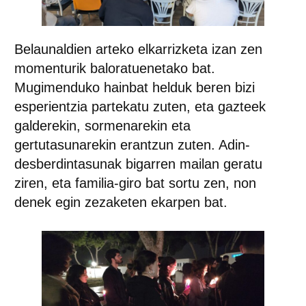
Belaunaldien arteko elkarrizketa izan zen
momenturik baloratuenetako bat.
Mugimenduko hainbat helduk beren bizi
esperientzia partekatu zuten, eta gazteek
galderekin, sormenarekin eta
gertutasunarekin erantzun zuten. Adin-
desberdintasunak bigarren mailan geratu
ziren, eta familia-giro bat sortu zen, non
denek egin zezaketen ekarpen bat.