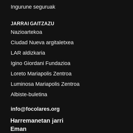
Ingurune seguruak
JARRAI GAITZAZU
Nazioartekoa
Ciudad Nueva argitaletxea
LAR aldizkaria
Igino Giordani Fundazioa
Loreto Mariapolis Zentroa
Luminosa Mariapolis Zentroa
Albiste-buletina
info@focolares.org
Harremanetan jarri
Eman