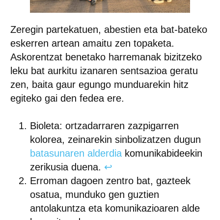
Zeregin partekatuen, abestien eta bat-bateko
eskerren artean amaitu zen topaketa.
Askorentzat benetako harremanak bizitzeko
leku bat aurkitu izanaren sentsazioa geratu
zen, baita gaur egungo munduarekin hitz
egiteko gai den fedea ere.
Bioleta: ortzadarraren zazpigarren
kolorea, zeinarekin sinbolizatzen dugun
batasunaren alderdia
komunikabideekin
zerikusia duena.
↩︎
Erroman dagoen zentro bat, gazteek
osatua, munduko gen guztien
antolakuntza eta komunikazioaren alde