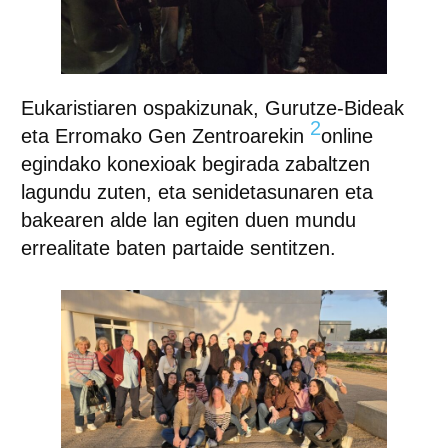
Eukaristiaren ospakizunak, Gurutze-Bideak
2
eta Erromako Gen Zentroarekin
online
egindako konexioak begirada zabaltzen
lagundu zuten, eta senidetasunaren eta
bakearen alde lan egiten duen mundu
errealitate baten partaide sentitzen.