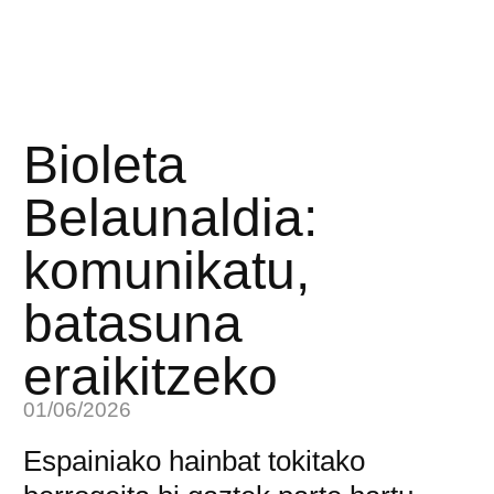
Bioleta
Belaunaldia:
komunikatu,
batasuna
eraikitzeko
01/06/2026
Espainiako hainbat tokitako