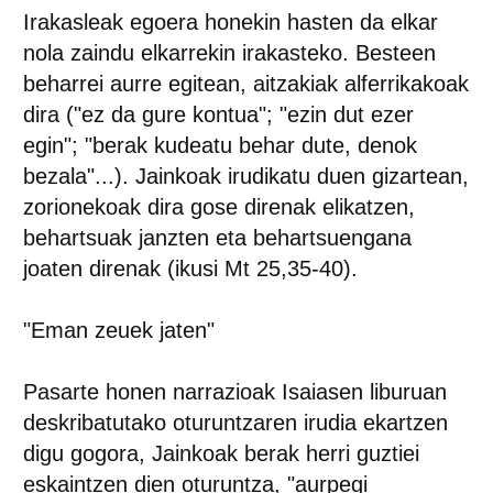
Irakasleak egoera honekin hasten da elkar
nola zaindu elkarrekin irakasteko. Besteen
beharrei aurre egitean, aitzakiak alferrikakoak
dira ("ez da gure kontua"; "ezin dut ezer
egin"; "berak kudeatu behar dute, denok
bezala"...). Jainkoak irudikatu duen gizartean,
zorionekoak dira gose direnak elikatzen,
behartsuak janzten eta behartsuengana
joaten direnak (ikusi Mt 25,35-40).
"Eman zeuek jaten"
Pasarte honen narrazioak Isaiasen liburuan
deskribatutako oturuntzaren irudia ekartzen
digu gogora, Jainkoak berak herri guztiei
eskaintzen dien oturuntza, "aurpegi