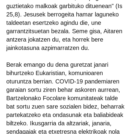
guztietako malkoak garbituko dituenean" (Is
25,8). Jesusek berrogeita hamar laguneko
taldeetan esertzeko agindu die, une
garrantzitsuetan bezala. Seme gisa, Aitaren
antzera jokatzen du, eta horrek bere
jainkotasuna azpimarratzen du.
Berak emango du dena guretzat janari
bihurtzeko Eukaristian, komunioaren
oturuntza berrian. COVID-19 pandemiaren
garaian sortu ziren behar askoren aurrean,
Bartzelonako Focolare komunitateak talde
bat sortu zuen sare sozialen bidez, beharrak
partekatzeko eta ondasunak eta baliabideak
biltzeko. Ikusgarria da altzariak, janaria,
sendagaiak eta etxetresna elektrikoak nola