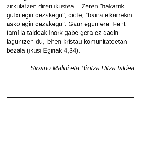
zirkulatzen diren ikustea... Zeren "bakarrik
gutxi egin dezakegu", diote, "baina elkarrekin
asko egin dezakegu". Gaur egun ere, Fent
família taldeak inork gabe gera ez dadin
laguntzen du, lehen kristau komunitateetan
bezala (ikusi Eginak 4,34).
Silvano Malini eta Bizitza Hitza taldea