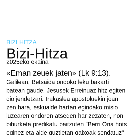
BIZI HITZA
Bizi-Hitza
2025eko ekaina
«Eman zeuek jaten» (Lk 9:13).
Galilean, Betsaida ondoko leku bakarti
batean gaude. Jesusek Erreinuaz hitz egiten
dio jendetzari. Irakaslea apostoluekin joan
zen hara, eskualde hartan egindako misio
luzearen ondoren atseden har zezaten, non
bihurketa predikatu baitzuten "Berri Ona hots
eginez eta alde guztietan gaixoak sendatuz"