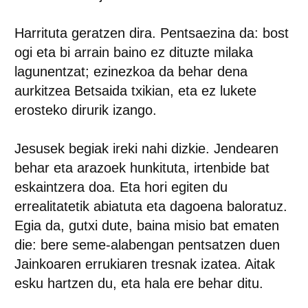
Harrituta geratzen dira. Pentsaezina da: bost
ogi eta bi arrain baino ez dituzte milaka
lagunentzat; ezinezkoa da behar dena
aurkitzea Betsaida txikian, eta ez lukete
erosteko dirurik izango.
Jesusek begiak ireki nahi dizkie. Jendearen
behar eta arazoek hunkituta, irtenbide bat
eskaintzera doa. Eta hori egiten du
errealitatetik abiatuta eta dagoena baloratuz.
Egia da, gutxi dute, baina misio bat ematen
die: bere seme-alabengan pentsatzen duen
Jainkoaren errukiaren tresnak izatea. Aitak
esku hartzen du, eta hala ere behar ditu.