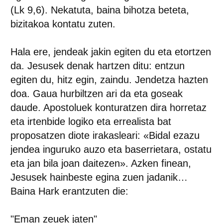
(Lk 9,6). Nekatuta, baina bihotza beteta,
bizitakoa kontatu zuten.
Hala ere, jendeak jakin egiten du eta etortzen
da. Jesusek denak hartzen ditu: entzun
egiten du, hitz egin, zaindu. Jendetza hazten
doa. Gaua hurbiltzen ari da eta goseak
daude. Apostoluek konturatzen dira horretaz
eta irtenbide logiko eta errealista bat
proposatzen diote irakasleari: «Bidal ezazu
jendea inguruko auzo eta baserrietara, ostatu
eta jan bila joan daitezen». Azken finean,
Jesusek hainbeste egina zuen jadanik…
Baina Hark erantzuten die:
"Eman zeuek jaten"