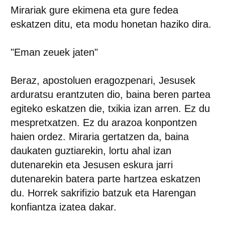
Mirariak gure ekimena eta gure fedea
eskatzen ditu, eta modu honetan haziko dira.
"Eman zeuek jaten"
Beraz, apostoluen eragozpenari, Jesusek
arduratsu erantzuten dio, baina beren partea
egiteko eskatzen die, txikia izan arren. Ez du
mespretxatzen. Ez du arazoa konpontzen
haien ordez. Miraria gertatzen da, baina
daukaten guztiarekin, lortu ahal izan
dutenarekin eta Jesusen eskura jarri
dutenarekin batera parte hartzea eskatzen
du. Horrek sakrifizio batzuk eta Harengan
konfiantza izatea dakar.