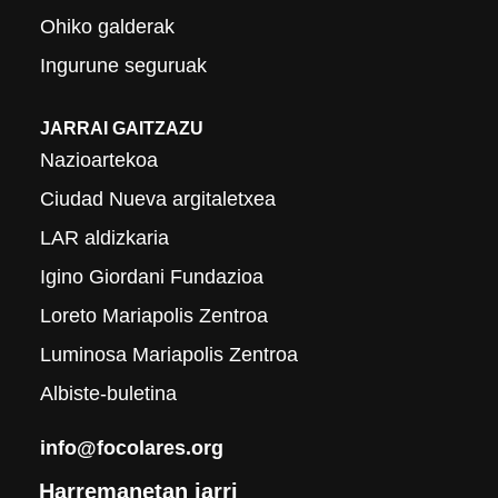
Ohiko galderak
Ingurune seguruak
JARRAI GAITZAZU
Nazioartekoa
Ciudad Nueva argitaletxea
LAR aldizkaria
Igino Giordani Fundazioa
Loreto Mariapolis Zentroa
Luminosa Mariapolis Zentroa
Albiste-buletina
info@focolares.org
Harremanetan jarri