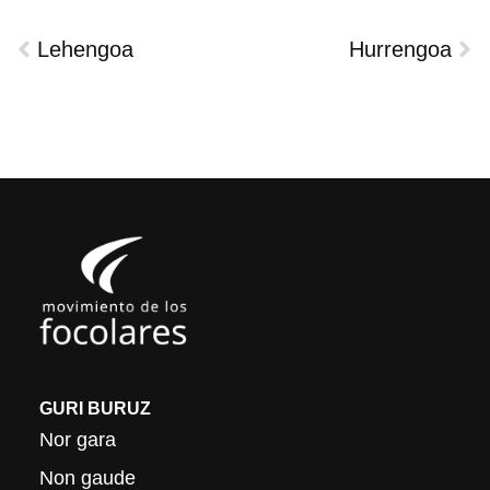
Lehengoa
Hurrengoa
GURI BURUZ
Nor gara
Non gaude