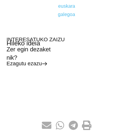
euskara
galegoa
INTERESATUKO ZAIZU
Hileko ideia
Zer egin dezaket
nik?
Ezagutu ezazu