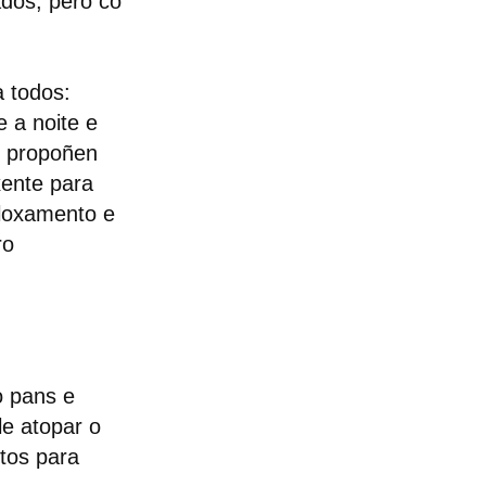
dos, pero co
a todos:
e a noite e
e propoñen
xente para
aloxamento e
ro
o pans e
le atopar o
tos para