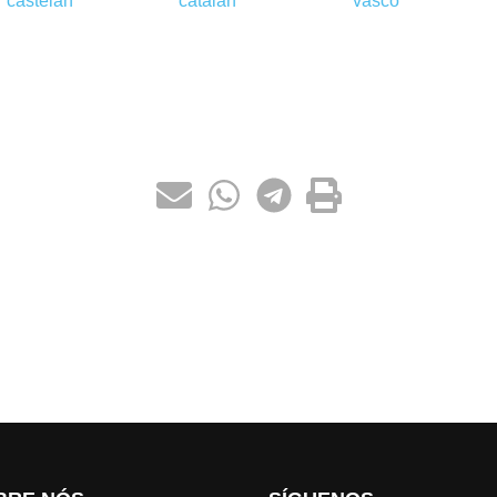
castelán
catalán
vasco