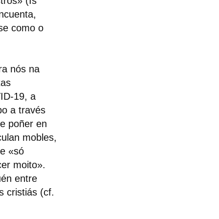
tros» (Is
incuenta,
ase como o
ra nós na
tas
ID-19, a
o a través
 e poñer en
culan mobles,
ue «só
er moito».
uén entre
cristiás (cf.