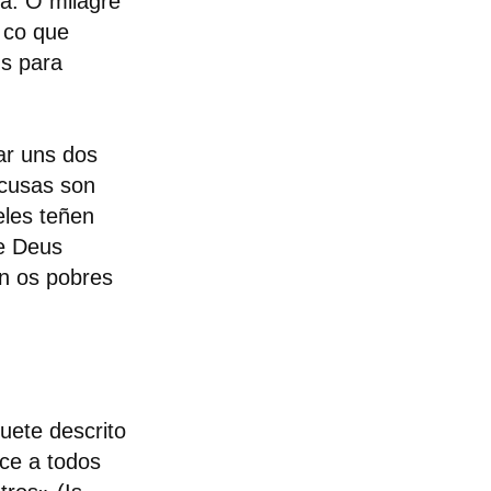
a. O milagre
, co que
ús para
ar uns dos
scusas son
eles teñen
ue Deus
en os pobres
uete descrito
ce a todos