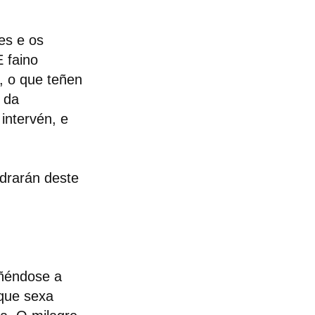
es e os
 faino
o, o que teñen
s da
intervén, e
edrarán deste
oñéndose a
 que sexa