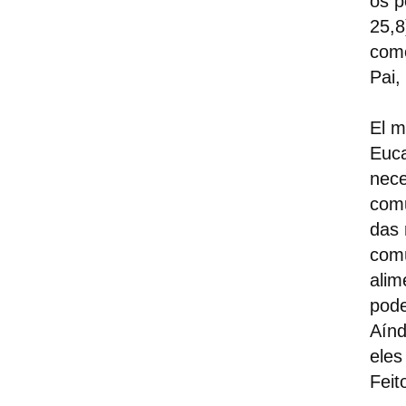
os p
25,8
como
Pai,
El m
Euca
nece
comu
das 
comú
alim
pode
Aínd
eles
Feit