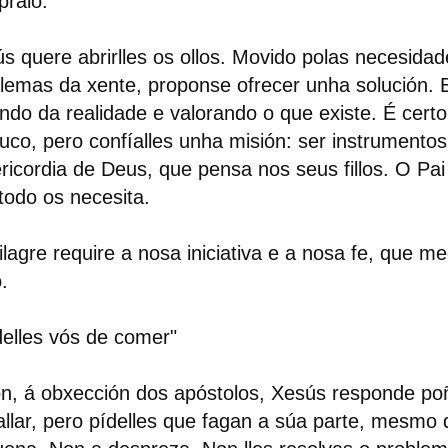
ralo.
s quere abrirlles os ollos. Movido polas necesidad
lemas da xente, proponse ofrecer unha solución. E
indo da realidade e valorando o que existe. É cert
uco, pero confíalles unha misión: ser instrumento
ricordia de Deus, que pensa nos seus fillos. O Pai 
todo os necesita.
lagre require a nosa iniciativa e a nosa fe, que m
o.
elles vós de comer"
n, á obxección dos apóstolos, Xesús responde p
allar, pero pídelles que fagan a súa parte, mesmo