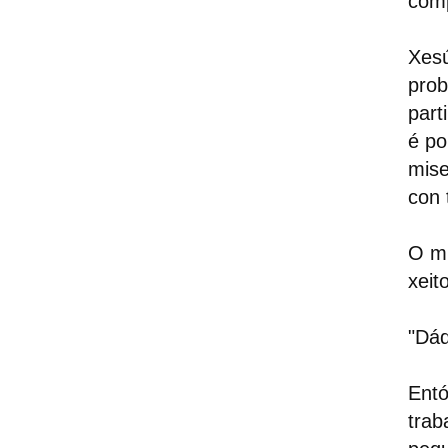
comp
Xesú
prob
part
é po
mise
con 
O mi
xeit
"Dád
Entó
trab