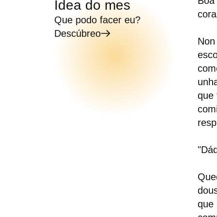
Boa 
Idea do mes
cora
Que podo facer eu?
Descúbreo
Non 
esco
come
unha
que 
comi
resp
"Dád
Qued
dous
que 