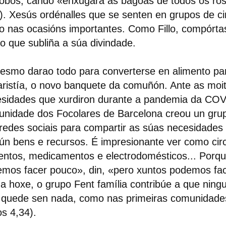
obos, cando «enxugará as bágoas de todos os ros
). Xesús ordénalles que se senten en grupos de c
 nas ocasións importantes. Como Fillo, compórt
 o que subliña a súa divindade.
esmo darao todo para converterse en alimento pa
ristía, o novo banquete da comuñón. Ante as moi
sidades que xurdiron durante a pandemia da COV
nidade dos Focolares de Barcelona creou un grup
redes sociais para compartir as súas necesidades
n bens e recursos. É impresionante ver como cir
entos, medicamentos e electrodomésticos... Porq
mos facer pouco», din, «pero xuntos podemos fac
a hoxe, o grupo Fent família contribúe a que ning
 quede sen nada, como nas primeiras comunidades 
os 4,34).