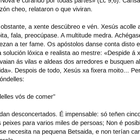
Nova e curando por todas partes» (Lc 9,6). Cansa
zón cheo, relataron o que viviran.
obstante, a xente descúbreo e vén. Xesús acolle 
ita, fala, preocúpase. A multitude medra. Achégas
zan a ter fame. Os apóstolos danse conta disto 
 solución lóxica e realista ao mestre: «Despide á 
vaian ás vilas e aldeas dos arredores e busquen 
da». Despois de todo, Xesús xa fixera moito... Pe
óndelles:
elles vós de comer"
an desconcertados. É impensable: só teñen cinc
 peixes para varios miles de persoas; Non é posib
se necesita na pequena Betsaida, e non terían car