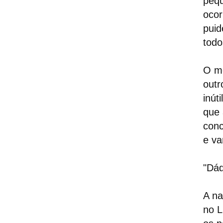
pequ
ocor
puid
todo
O me
outr
inút
que 
conc
e va
"Dád
A na
no L