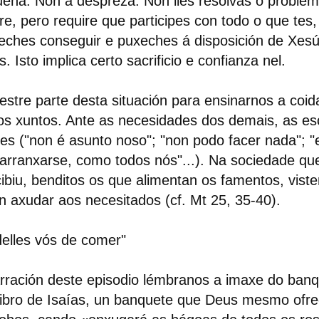
ena. Non a despreza. Non lles resolvas o problem
re, pero require que participes con todo o que tes
eches conseguir e puxeches á disposición de Xes
s. Isto implica certo sacrificio e confianza nel.
stre parte desta situación para ensinarnos a coid
os xuntos. Ante as necesidades dos demais, as e
iles ("non é asunto noso"; "non podo facer nada"; "
arranxarse, como todos nós"...). Na sociedade q
ibiu, benditos os que alimentan os famentos, vist
n axudar aos necesitados (cf. Mt 25, 35-40).
elles vós de comer"
rración deste episodio lémbranos a imaxe do banq
ibro de Isaías, un banquete que Deus mesmo ofre