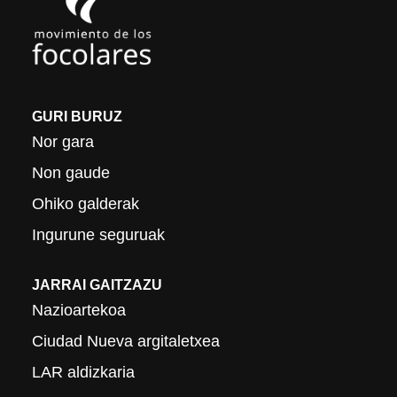
GURI BURUZ
Nor gara
Non gaude
Ohiko galderak
Ingurune seguruak
JARRAI GAITZAZU
Nazioartekoa
Ciudad Nueva argitaletxea
LAR aldizkaria