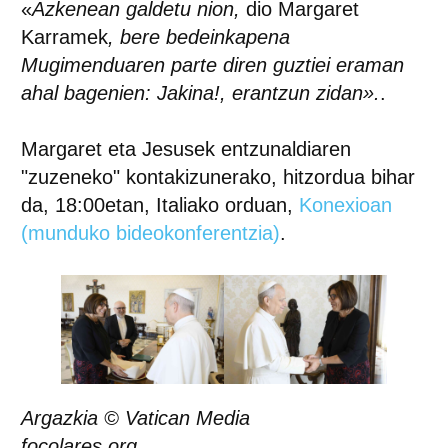
«
Azkenean galdetu nion,
dio Margaret
Karramek
, bere bedeinkapena
Mugimenduaren parte diren guztiei eraman
ahal bagenien: Jakina!, erantzun zidan».
.
Margaret eta Jesusek entzunaldiaren
"zuzeneko" kontakizunerako, hitzordua bihar
da, 18:00etan, Italiako orduan,
Konexioan
(munduko bideokonferentzia)
.
Argazkia © Vatican Media
focolares.org