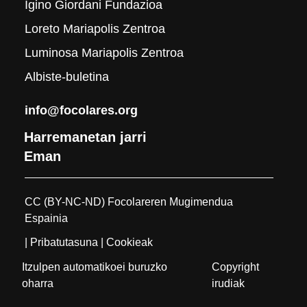
Igino Giordani Fundazioa
Loreto Mariapolis Zentroa
Luminosa Mariapolis Zentroa
Albiste-buletina
info@focolares.org
Harremanetan jarri
Eman
CC (BY-NC-ND) Focolareren Mugimendua
Espainia
| Pribatutasuna
| Cookieak
Itzulpen automatikoei buruzko
Copyright
oharra
irudiak