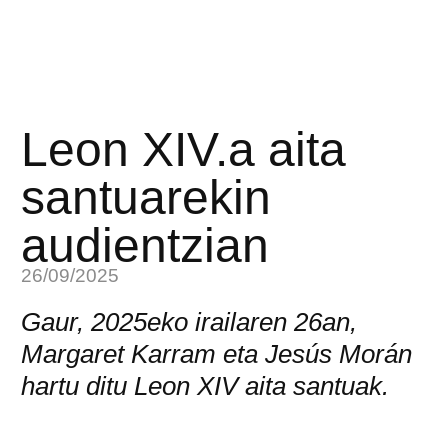
Leon XIV.a aita
santuarekin
audientzian
26/09/2025
Gaur, 2025eko irailaren 26an,
Margaret Karram eta Jesús Morán
hartu ditu Leon XIV aita santuak.