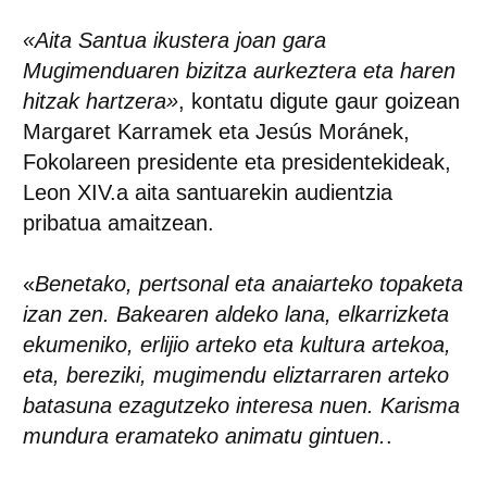
«Aita Santua ikustera joan gara
Mugimenduaren bizitza aurkeztera eta haren
hitzak hartzera»
, kontatu digute gaur goizean
Margaret Karramek eta Jesús Moránek,
Fokolareen presidente eta presidentekideak,
Leon XIV.a aita santuarekin audientzia
pribatua amaitzean.
«
Benetako, pertsonal eta anaiarteko topaketa
izan zen. Bakearen aldeko lana, elkarrizketa
ekumeniko, erlijio arteko eta kultura artekoa,
eta, bereziki, mugimendu eliztarraren arteko
batasuna ezagutzeko interesa nuen. Karisma
mundura eramateko animatu gintuen.
.