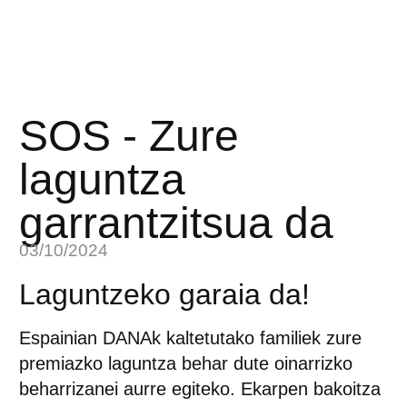
SOS - Zure
laguntza
garrantzitsua da
03/10/2024
Laguntzeko garaia da!
Espainian DANAk kaltetutako familiek zure
premiazko laguntza behar dute oinarrizko
beharrizanei aurre egiteko. Ekarpen bakoitza