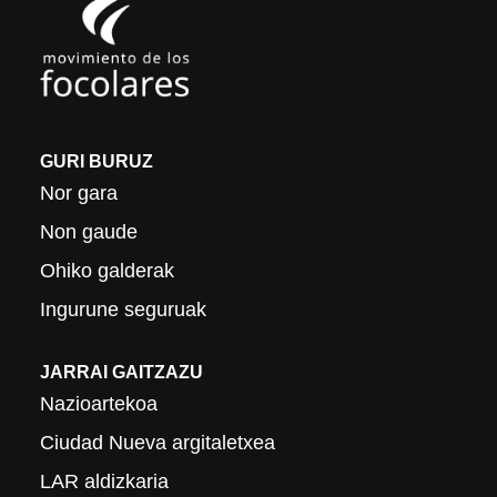
GURI BURUZ
Nor gara
Non gaude
Ohiko galderak
Ingurune seguruak
JARRAI GAITZAZU
Nazioartekoa
Ciudad Nueva argitaletxea
LAR aldizkaria