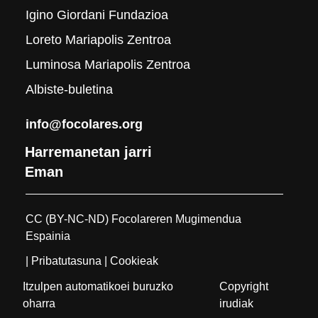
Igino Giordani Fundazioa
Loreto Mariapolis Zentroa
Luminosa Mariapolis Zentroa
Albiste-buletina
info@focolares.org
Harremanetan jarri
Eman
CC (BY-NC-ND) Focolareren Mugimendua
Espainia
| Pribatutasuna
| Cookieak
Itzulpen automatikoei buruzko
Copyright
oharra
irudiak