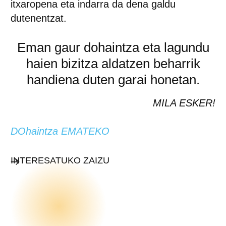
itxaropena eta indarra da dena galdu
dutenentzat.
Eman gaur dohaintza eta lagundu
haien bizitza aldatzen beharrik
handiena duten garai honetan.
MILA ESKER!
DOhaintza EMATEKO
INTERESATUKO ZAIZU