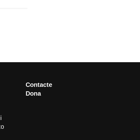
Contacte
Dona
i
to