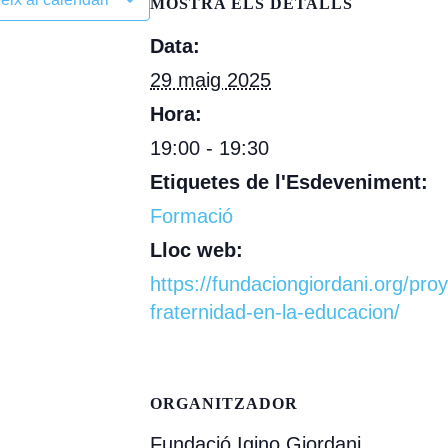
MOSTRA ELS DETALLS
Data:
29 maig 2025
Hora:
19:00 - 19:30
Etiquetes de l'Esdeveniment:
Formació
Lloc web:
https://fundaciongiordani.org/pro
fraternidad-en-la-educacion/
ORGANITZADOR
Fundació Igino Giordani