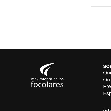
SO
Qui
On
Pre
Esp
inf