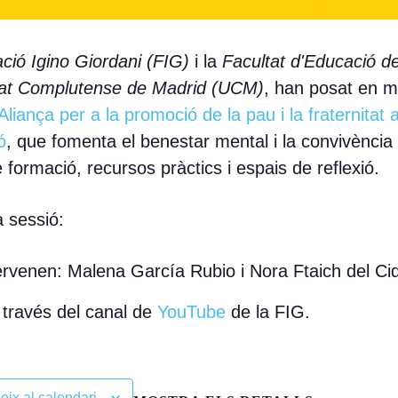
ció Igino Giordani
(FIG)
i la
Facultat d'Educació de
tat Complutense de Madrid (UCM)
, han posat en m
liança per a la promoció de la pau i la fraternitat 
ó
,
que fomenta el benestar mental i la convivència 
 formació, recursos pràctics i espais de reflexió.
 sessió:
tervenen
:
Malena García Rubio i Nora Ftaich del Ci
 través del canal de
YouTube
de la FIG.
eix al calendari