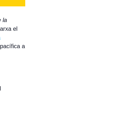
 la
arxa el
a
pacífica a
d