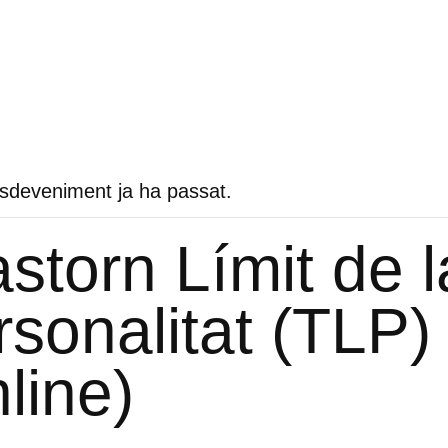
sdeveniment ja ha passat.
astorn Límit de l
rsonalitat (TLP)
nline)