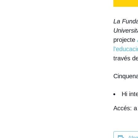
La Funda
Universi
projecte
A
l'educaci
través de
Cinquena
Hi in
Accés: a
Afeg