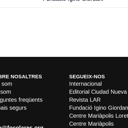
BRE NOSALTRES
SEGUEIX-NOS
 som
Internacional
 som
Editorial Ciudad Nueva
guntes freqüents
Revista LAR
ais segurs
Fundació Igino Giordan
Centre Mariàpolis Lore
Centre Mariàpolis
o@focolares.org