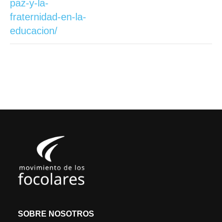
paz-y-la-
fraternidad-en-la-
educacion/
SOBRE NOSOTROS