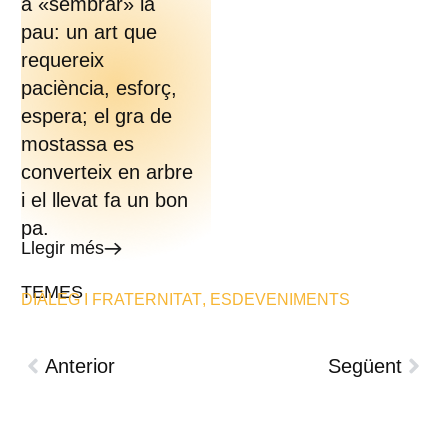
a «sembrar» la
pau: un art que
requereix
paciència, esforç,
espera; el gra de
mostassa es
converteix en arbre
i el llevat fa un bon
pa.
Llegir més
TEMES
DIÀLEG I FRATERNITAT
,
ESDEVENIMENTS
Anterior
Següent