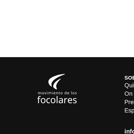
SO
Qui
On
Pre
Esp
inf