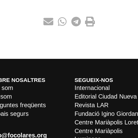
BRE NOSALTRES
SEGUEIX-NOS
 som
Internacional
 som
Editorial Ciudad Nueva
guntes freqüents
Revista LAR
ais segurs
Fundació Igino Giordan
Centre Mariàpolis Lore
Centre Mariàpolis
o@focolares.org