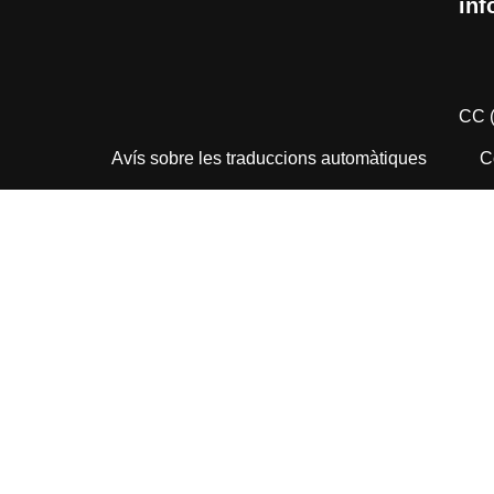
inf
CC 
Avís sobre les traduccions automàtiques
C