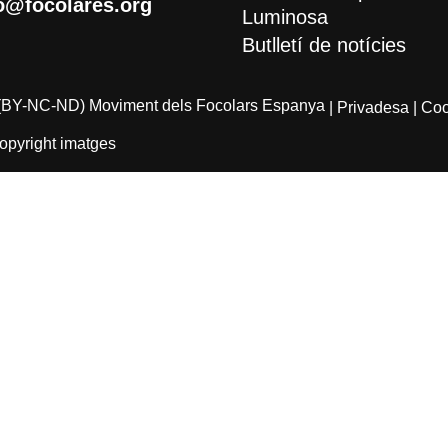
o@focolares.org
Luminosa
Butlletí de notícies
(BY-NC-ND) Moviment dels Focolars Espanya
| Privadesa
| Co
opyright imatges