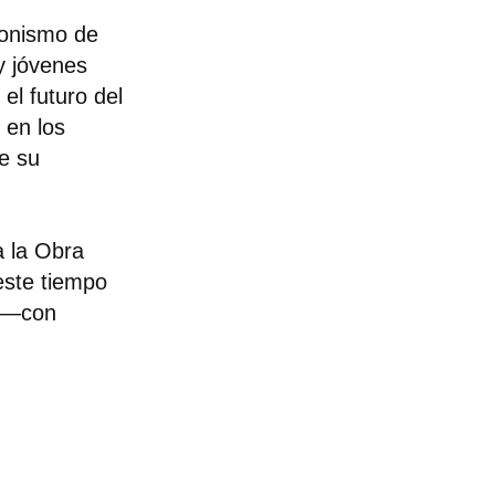
gonismo de
y jóvenes
l futuro del
 en los
e su
a la Obra
 este tiempo
s —con
.