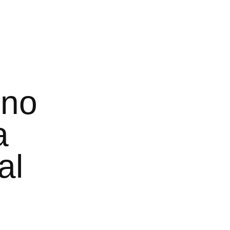
ino
a
al