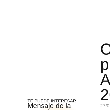
C
p
A
2
TE PUEDE INTERESAR
Mensaje de la
27/0