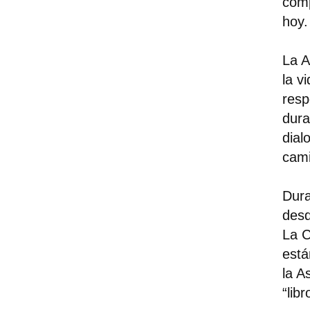
comp
hoy.
La A
la v
resp
dura
dial
cami
Dura
desd
La C
está
la A
“lib