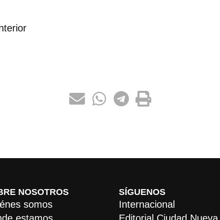
nterior
BRE NOSOTROS
SÍGUENOS
énes somos
Internacional
de estamos
Editorial Ciudad Nueva