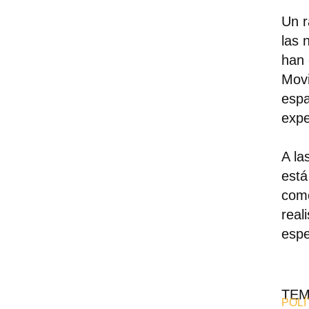
Un r
las 
han 
Movi
espa
expe
A la
está
como
real
espe
TE
POLÍ