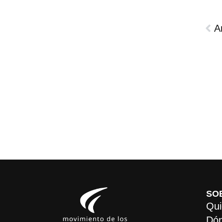
A
SO
Qui
Dón