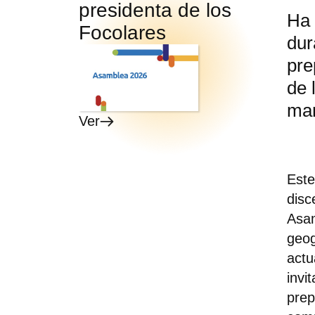
presidenta de los
Ha 
Focolares
dur
pre
de 
mar
Ver
Este
disc
Asam
geog
actu
invi
prep