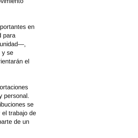
ovimiento
portantes en
d para
a unidad—,
 y se
ientarán el
ortaciones
y personal.
ibuciones se
 el trabajo de
parte de un
.