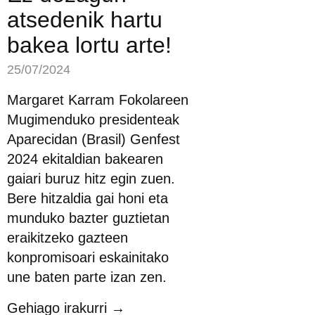
atsedenik hartu
bakea lortu arte!
25/07/2024
Margaret Karram Fokolareen
Mugimenduko presidenteak
Aparecidan (Brasil) Genfest
2024 ekitaldian bakearen
gaiari buruz hitz egin zuen.
Bere hitzaldia gai honi eta
munduko bazter guztietan
eraikitzeko gazteen
konpromisoari eskainitako
une baten parte izan zen.
Gehiago irakurri →