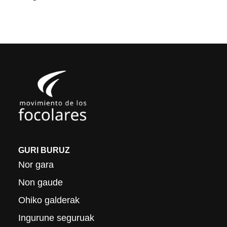
GURI BURUZ
Nor gara
Non gaude
Ohiko galderak
Ingurune seguruak