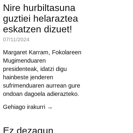
Nire hurbiltasuna
guztiei helaraztea
eskatzen dizuet!
07/11/2024
Margaret Karram, Fokolareen
Mugimenduaren
presidenteak, idatzi digu
hainbeste jenderen
sufrimenduaren aurrean gure
ondoan dagoela adierazteko.
Gehiago irakurri →
Ez dezagun