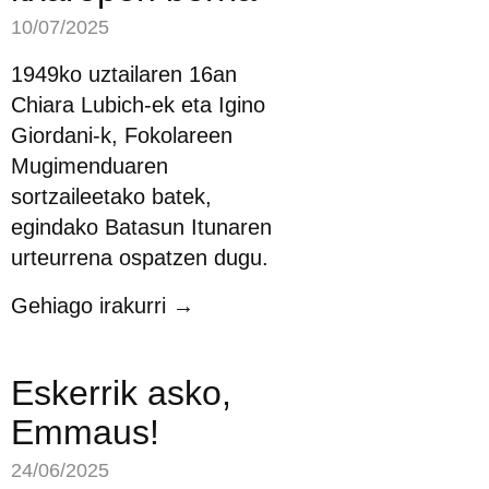
10/07/2025
1949ko uztailaren 16an
Chiara Lubich-ek eta Igino
Giordani-k, Fokolareen
Mugimenduaren
sortzaileetako batek,
egindako Batasun Itunaren
urteurrena ospatzen dugu.
Gehiago irakurri →
Eskerrik asko,
Emmaus!
24/06/2025