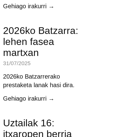
Gehiago irakurri →
2026ko Batzarra:
lehen fasea
martxan
31/07/2025
2026ko Batzarrerako
prestaketa lanak hasi dira.
Gehiago irakurri →
Uztailak 16:
itxaropen berria