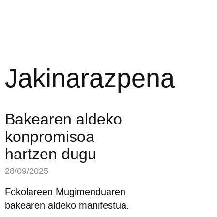
Jakinarazpena
Bakearen aldeko
konpromisoa
hartzen dugu
28/09/2025
Fokolareen Mugimenduaren
bakearen aldeko manifestua.