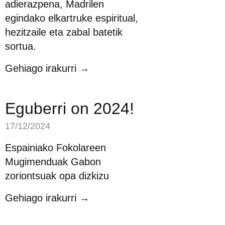
adierazpena, Madrilen
egindako elkartruke espiritual,
hezitzaile eta zabal batetik
sortua.
Gehiago irakurri →
Eguberri on 2024!
17/12/2024
Espainiako Fokolareen
Mugimenduak Gabon
zoriontsuak opa dizkizu
Gehiago irakurri →