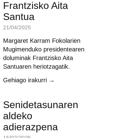
Frantzisko Aita
Santua
21/04/2025
Margaret Karram Fokolarien
Mugimenduko presidentearen
doluminak Frantzisko Aita
Santuaren heriotzagatik.
Gehiago irakurri →
Senidetasunaren
aldeko
adierazpena
15/02/2025