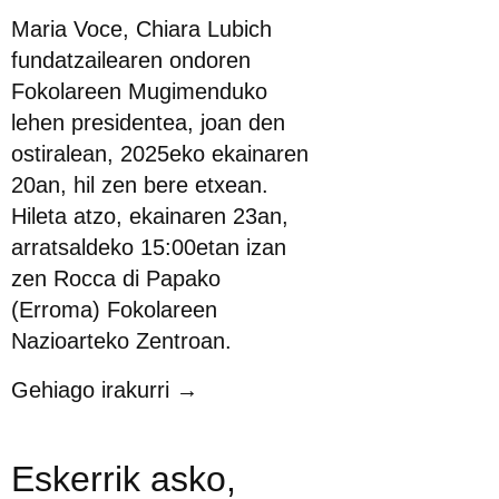
Maria Voce, Chiara Lubich
fundatzailearen ondoren
Fokolareen Mugimenduko
lehen presidentea, joan den
ostiralean, 2025eko ekainaren
20an, hil zen bere etxean.
Hileta atzo, ekainaren 23an,
arratsaldeko 15:00etan izan
zen Rocca di Papako
(Erroma) Fokolareen
Nazioarteko Zentroan.
Gehiago irakurri →
Eskerrik asko,