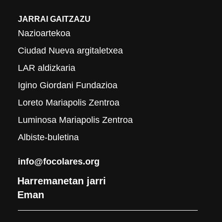
JARRAI GAITZAZU
Nazioartekoa
Ciudad Nueva argitaletxea
LAR aldizkaria
Igino Giordani Fundazioa
Loreto Mariapolis Zentroa
Luminosa Mariapolis Zentroa
Albiste-buletina
info@focolares.org
Harremanetan jarri
Eman