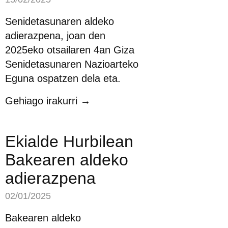
Senidetasunaren aldeko
adierazpena, joan den
2025eko otsailaren 4an Giza
Senidetasunaren Nazioarteko
Eguna ospatzen dela eta.
Gehiago irakurri →
Ekialde Hurbilean
Bakearen aldeko
adierazpena
02/01/2025
Bakearen aldeko