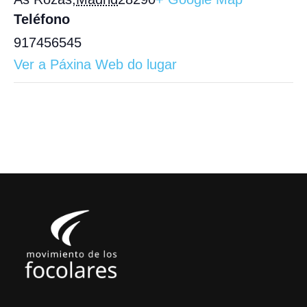
Teléfono
917456545
Ver a Páxina Web do lugar