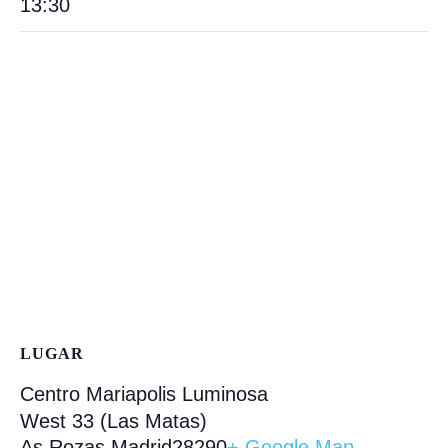
13:30
LUGAR
Centro Mariapolis Luminosa
West 33 (Las Matas)
As Rozas
,
Madrid
28290
+ Google Map