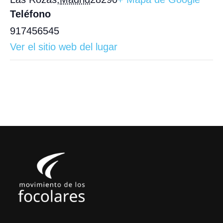
Teléfono
917456545
Ver el sitio web del lugar