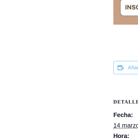
Añad
DETALL
Fecha:
14 marz
Hora: