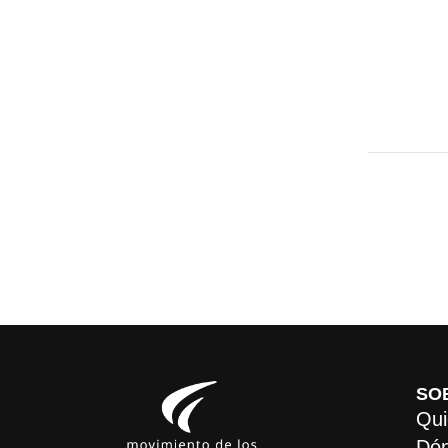
SO
Qui
Dón