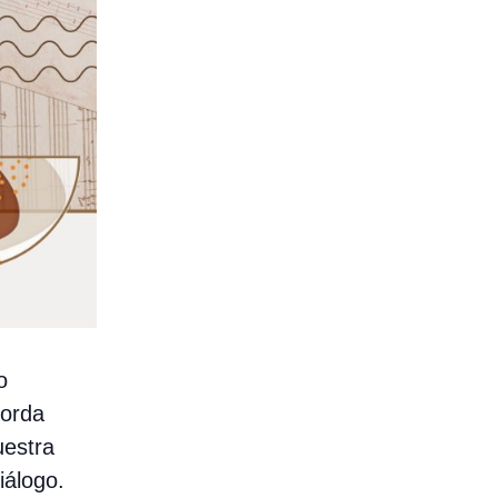
o
borda
uestra
iálogo.