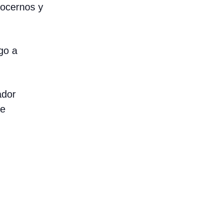
nocernos y
go a
ador
de