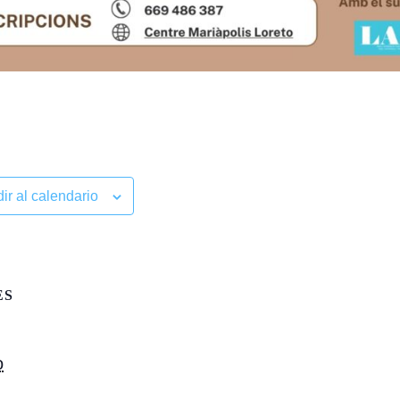
ir al calendario
ES
o