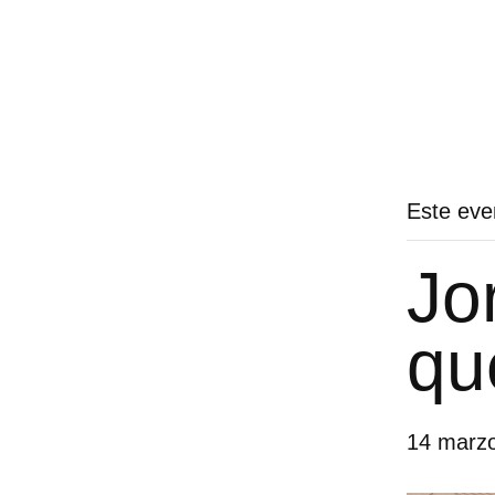
Este eve
Jo
qu
14 marzo