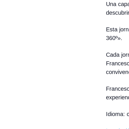
Una capa
descubri
Esta jor
360º».
Cada jorn
Francesc
convivenc
Francesc
experien
Idioma: c