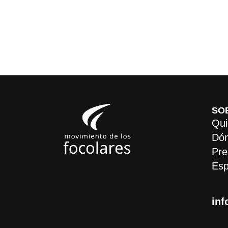
SO
Qui
Dón
Pre
Esp
inf