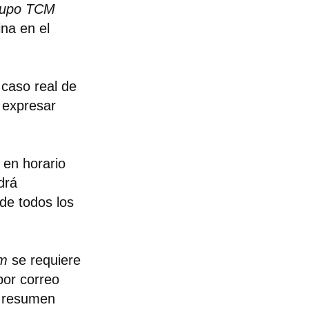
upo TCM
ina en el
 caso real de
n expresar
 en horario
drá
 de todos los
m
se requiere
por correo
n resumen