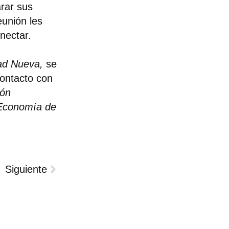
arar sus
eunión les
onectar.
d Nueva,
se
ontacto con
ión
Economía de
Siguiente