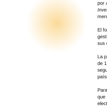
por
Inve
merc
El f
gest
sus 
La p
de 1
seg
país
Para
que 
elec