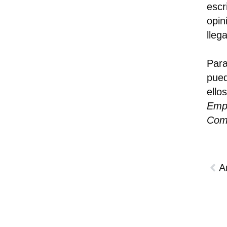
escr
opin
lleg
Par
pue
ello
Empr
Com
A