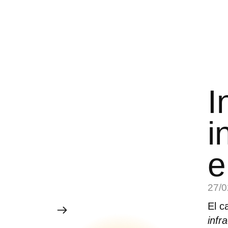
I
i
e
27/0
El c
infr