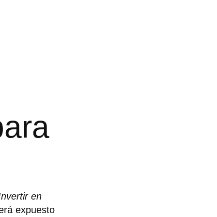
para
Invertir en
Será expuesto