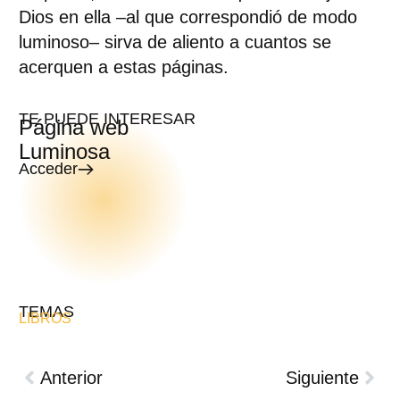
Dios en ella –al que correspondió de modo
luminoso– sirva de aliento a cuantos se
acerquen a estas páginas.
TE PUEDE INTERESAR
Página web
Luminosa
Acceder
TEMAS
LIBROS
Anterior
Siguiente