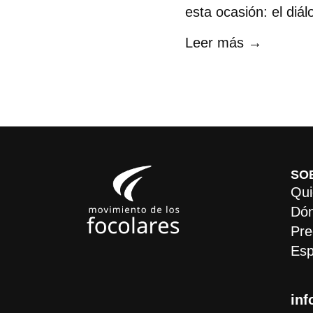
esta ocasión: el diál
Leer más →
SO
Qui
Dón
Pre
Esp
inf