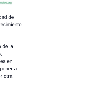
idad de
crecimiento
 de la
,
nes en
 poner a
r otra