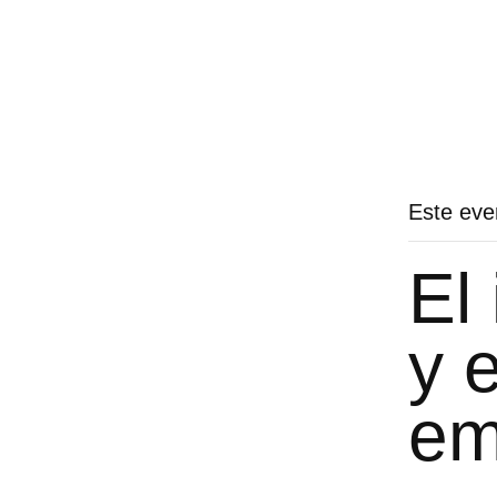
Este eve
El 
y 
em