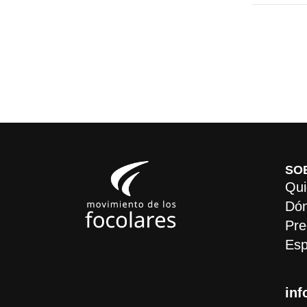
SO
Qui
Dón
Pre
Esp
inf