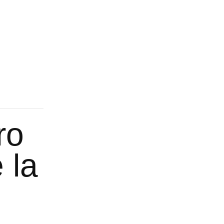
ro
 la