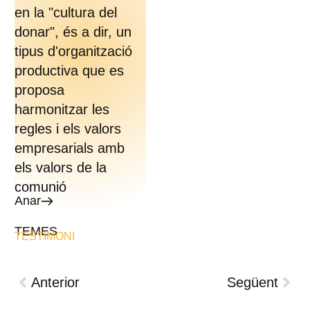
en la "cultura del
donar", és a dir, un
tipus d'organització
productiva que es
proposa
harmonitzar les
regles i els valors
empresarials amb
els valors de la
comunió
Anar
TEMES
TESTIMONI
Anterior
Següent