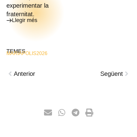
experimentar la
fraternitat.
Llegir més
TEMES
MARIÀPOLIS2026
Anterior
Següent