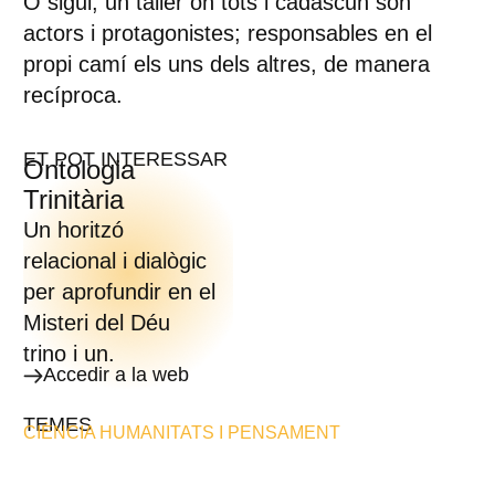
O sigui, un taller on tots i cadascun són
actors i protagonistes; responsables en el
propi camí els uns dels altres, de manera
recíproca.
ET POT INTERESSAR
Ontologia
Trinitària
Un horitzó
relacional i dialògic
per aprofundir en el
Misteri del Déu
trino i un.
Accedir a la web
TEMES
CIÈNCIA HUMANITATS I PENSAMENT