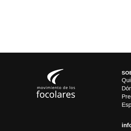
SO
Qui
Dón
Pre
Esp
inf